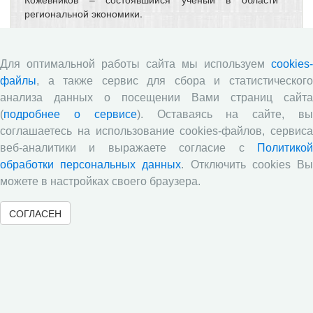
региональной экономики.
Коллектив ВолНЦ РАН от души поздравляет Сергея
Александровича с высоким достижением!
Для оптимальной работы сайта мы используем
cookies-
файлы
, а также сервис для сбора и статистического
​Научный семинар
анализа данных о посещении Вами страниц сайта
(
подробнее о сервисе
). Оставаясь на сайте, в
13.05.2026
Анонс
соглашаетесь на использование cookies-файлов, сервиса
Научный семинар
веб-аналитики и выражаете согласие с
Политикой
Современное состояние и пути изучения обменных
обработки персональных данных
. Отключить cookies В
процессов у молочных коров
можете в настройках своего браузера.
Докладчик:
Обряева О.Д, н.с.
СОГЛАСЕН
«
1
2
3
4
5
6
7
8
9
10
»