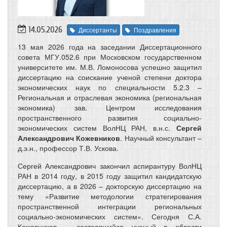
14.05.2026
Диссертанты
Поздравления
13 мая 2026 года на заседании Диссертационного
совета МГУ.052.6 при Московском государственном
университете им. М.В. Ломоносова успешно защитил
диссертацию на соискание ученой степени доктора
экономических наук по специальности 5.2.3 –
Региональная и отраслевая экономика (региональная
экономика) зав. Центром исследования
пространственного развития социально-
экономических систем ВолНЦ РАН, в.н.с.
Сергей
Александрович Кожевников
. Научный консультант –
д.э.н., профессор Т.В. Ускова.
Сергей Александрович закончил аспирантуру ВолНЦ
РАН в 2014 году, в 2015 году защитил кандидатскую
диссертацию, а в 2026 – докторскую диссертацию на
тему «Развитие методологии стратегирования
пространственной интеграции региональных
социально-экономических систем». Сегодня С.А.
Кожевников – состоявшийся ученый в области