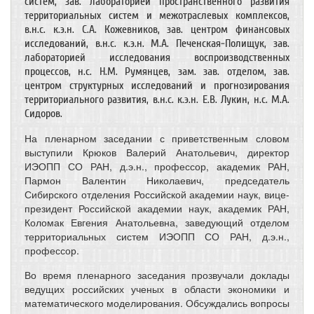
систем, зав. лабораторией пространственного развития
территориальных систем и межотраслевых комплексов,
в.н.с. к.э.н. С.А. Кожевников, зав. центром финансовых
исследований, в.н.с. к.э.н. М.А. Печенская-Полищук, зав.
лабораторией исследования воспроизводственных
процессов, н.с. Н.М. Румянцев, зам. зав. отделом, зав.
центром структурных исследований и прогнозирования
территориального развития, в.н.с. к.э.н. Е.В. Лукин, н.с. М.А.
Сидоров.
На пленарном заседании с приветственным словом
выступили Крюков Валерий Анатольевич, директор
ИЭОПП СО РАН, д.э.н., профессор, академик РАН,
Пармон Валентин Николаевич, председатель
Сибирского отделения Российской академии наук, вице-
президент Российской академии наук, академик РАН,
Коломак Евгения Анатольевна, заведующий отделом
территориальных систем ИЭОПП СО РАН, д.э.н.,
профессор.
Во время пленарного заседания прозвучали доклады
ведущих российских ученых в области экономики и
математического моделирования. Обсуждались вопросы