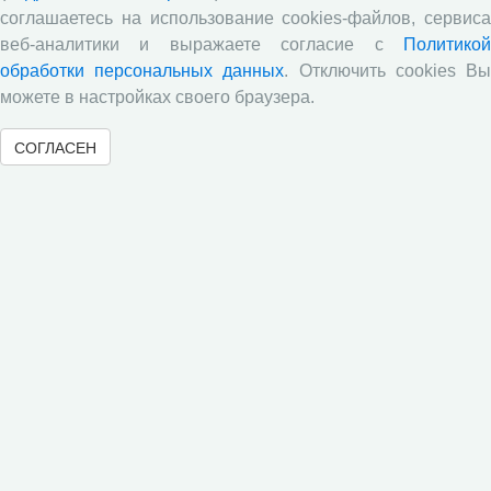
Директор ВолНЦ РАН д.э.н. А.А. Шабунова приняла
соглашаетесь на использование cookies-файлов, сервиса
участие в заседании Штаба общественного
веб-аналитики и выражаете согласие с
Политикой
наблюдения за выборами в Общественной палате
обработки персональных данных
. Отключить cookies В
Вологодской области
можете в настройках своего браузера.
Опубликованы материалы X юбилейной
Всероссийской научно-практической конференции с
СОГЛАСЕН
международным участием «Стратегия и тактика
реализации социально-экономических реформ:
национальные приоритеты и проекты»,
приуроченной к 35-летию Центра
Стратегия и тактика реализации социально-
экономических реформ: национальные приоритеты
и проекты
Опубликованы материалы XI Международной
научно-практической интернет-конференции
«Глобальные вызовы и региональное развитие в
зеркале социологических измерений»
Глобальные вызовы и региональное развитие в
зеркале социологических измерений