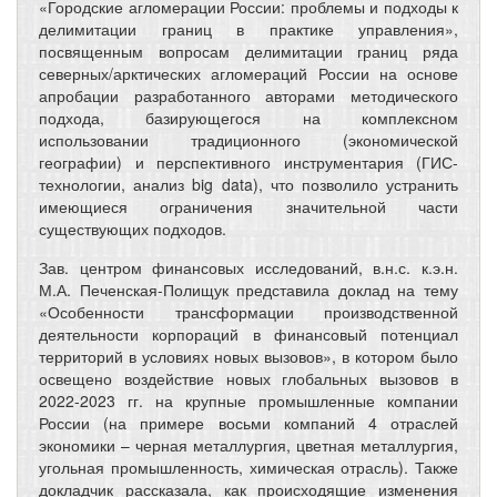
«Городские агломерации России: проблемы и подходы к
делимитации границ в практике управления»,
посвященным вопросам делимитации границ ряда
северных/арктических агломераций России на основе
апробации разработанного авторами методического
подхода, базирующегося на комплексном
использовании традиционного (экономической
географии) и перспективного инструментария (ГИС-
технологии, анализ big data), что позволило устранить
имеющиеся ограничения значительной части
существующих подходов.
Зав. центром финансовых исследований, в.н.с. к.э.н.
М.А. Печенская-Полищук представила доклад на тему
«Особенности трансформации производственной
деятельности корпораций в финансовый потенциал
территорий в условиях новых вызовов», в котором было
освещено воздействие новых глобальных вызовов в
2022-2023 гг. на крупные промышленные компании
России (на примере восьми компаний 4 отраслей
экономики – черная металлургия, цветная металлургия,
угольная промышленность, химическая отрасль). Также
докладчик рассказала, как происходящие изменения