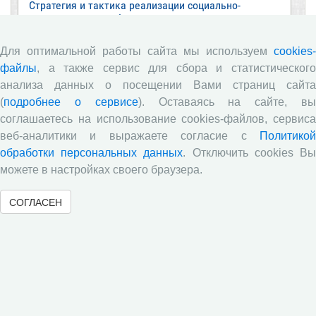
Стратегия и тактика реализации социально-
экономических реформ: национальные приоритеты
и проекты
Для оптимальной работы сайта мы используем
cookies-
Опубликованы материалы XI Международной
файлы
, а также сервис для сбора и статистического
научно-практической интернет-конференции
«Глобальные вызовы и региональное развитие в
анализа данных о посещении Вами страниц сайта
зеркале социологических измерений»
(
подробнее о сервисе
). Оставаясь на сайте, в
соглашаетесь на использование cookies-файлов, сервиса
Глобальные вызовы и региональное развитие в
зеркале социологических измерений
веб-аналитики и выражаете согласие с
Политикой
обработки персональных данных
. Отключить cookies В
Все сообщения »
можете в настройках своего браузера.
СОГЛАСЕН
Обзор научных публикаций
Е.В. Лукин: обзор заметки «Вологодчина
«взлетела» в рейтинге промышленного
производства», газета «Красный север», № 74, 11
июля, 2018 г.
Экспертное мнение А.И. Поваровой: обзор