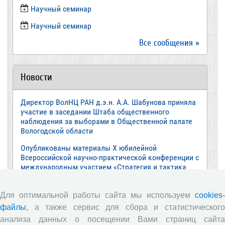
Научный семинар
​Научный семинар
Все сообщения »
Новости
Директор ВолНЦ РАН д.э.н. А.А. Шабунова приняла
участие в заседании Штаба общественного
наблюдения за выборами в Общественной палате
Вологодской области
Опубликованы материалы X юбилейной
Всероссийской научно-практической конференции с
международным участием «Стратегия и тактика
реализации социально-экономических реформ:
национальные приоритеты и проекты»,
Для оптимальной работы сайта мы используем
приуроченной к 35-летию Центра
cookies-
файлы
, а также сервис для сбора и статистического
Стратегия и тактика реализации социально-
анализа данных о посещении Вами страниц сайта
экономических реформ: национальные приоритеты