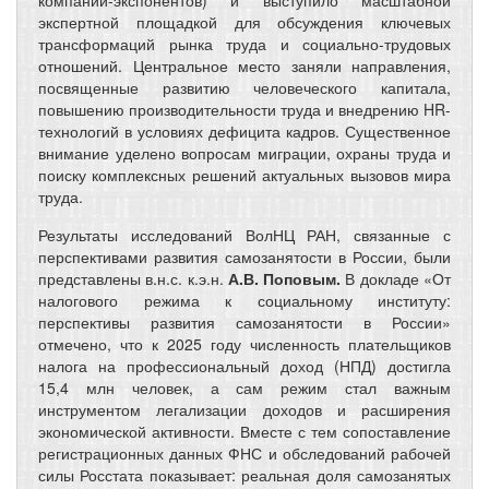
экспертной площадкой для обсуждения ключевых
трансформаций рынка труда и социально-трудовых
отношений. Центральное место заняли направления,
посвященные развитию человеческого капитала,
повышению производительности труда и внедрению HR-
технологий в условиях дефицита кадров. Существенное
внимание уделено вопросам миграции, охраны труда и
поиску комплексных решений актуальных вызовов мира
труда.
Результаты исследований ВолНЦ РАН, связанные с
перспективами развития самозанятости в России, были
представлены в.н.с. к.э.н.
А.В. Поповым.
В докладе
«От
налогового режима к социальному институту:
перспективы развития самозанятости в России»
отмечено, что к 2025 году численность плательщиков
налога на профессиональный доход (НПД) достигла
15,4 млн человек, а сам режим стал важным
инструментом легализации доходов и расширения
экономической активности. Вместе с тем сопоставление
регистрационных данных ФНС и обследований рабочей
силы Росстата показывает: реальная доля самозанятых