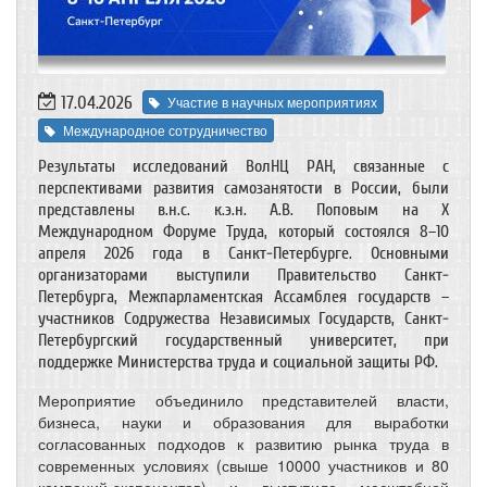
17.04.2026
Участие в научных мероприятиях
Международное сотрудничество
Результаты исследований ВолНЦ РАН, связанные с
перспективами развития самозанятости в России, были
представлены в.н.с. к.э.н. А.В. Поповым на X
Международном Форуме Труда, который состоялся 8–10
апреля 2026 года в Санкт-Петербурге. Основными
организаторами выступили Правительство Санкт-
Петербурга, Межпарламентская Ассамблея государств –
участников Содружества Независимых Государств, Санкт-
Петербургский государственный университет, при
поддержке Министерства труда и социальной защиты РФ.
Мероприятие объединило представителей власти,
бизнеса, науки и образования для выработки
согласованных подходов к развитию рынка труда в
современных условиях (свыше 10000 участников и 80
компаний-экспонентов) и выступило масштабной