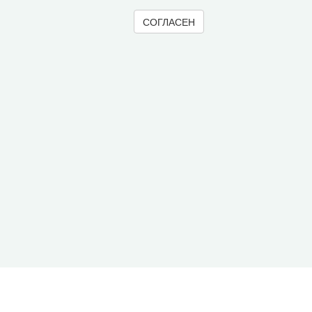
СОГЛАСЕН
© 2000-2026 Вологодский научный центр Российско
Контент доступен под лицензией
Creative Commons 
Метаданные издания можно просматривать, скачивать, копировать