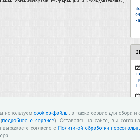
ценен организаторами конференции и исследователями,
В
о
на
О
«
пр
11
ст
«И
мы используем
cookies-файлы
, а также сервис для сбора и
(
подробнее о сервисе
). Оставаясь на сайте, вы соглаша
п
и выражаете согласие с
Политикой обработки персональн
в
ера.
по