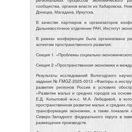
сообщества, органов власти из Хабаровска, Нов
Донецка, Магадана, Иркутска.
В качестве партнеров и организаторов конф
Дальневосточное отделение РАН, Институт экон
В рамках конференции была организована ра
аспектам пространственного развития:
Секция 1. «Проблемы социально-экономического
Секция 2 «Пространственная экономика и межд
Результаты исследований Вологодского науч
задания № FMGZ-2025-0013 «Факторы и инстру
развития регионов России в условиях обост
«Развитие малых и средних городов на основе а
Е.Д. Копытовой м.н.с. М.А. Лебедевой, в ко
пространственном развитии малых и средних го
трансформации экономики, а также показали 
Северо-Западного федерального округа в за
размещения производств.