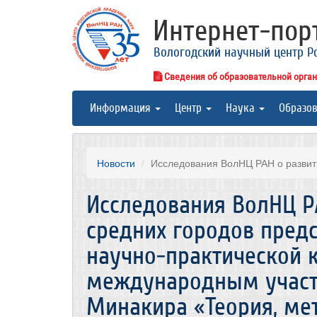
Интернет-по
Вологодский научный центр Р
Сведения об образовательной орга
Информация
Центр
Наука
Образо
Новости
Исследования ВолНЦ РАН о развити
Исследования ВолНЦ Р
средних городов пред
научно-практической 
международным участи
Минакира «Теория, ме