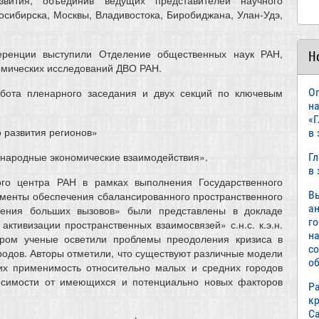
осибирска, Москвы, Владивостока, Биробиджана, Улан-Удэ,
еренции выступили Отделение общественных наук РАН,
Н
омических исследований ДВО РАН.
бота пленарного заседания и двух секций по ключевым
О
н
«
 развития регионов»
в
ународные экономические взаимодействия».
Г
в
ного центра РАН в рамках выполнения Государственного
В
менты обеспечения сбалансированного пространственного
а
рения больших вызовов» были представлены в докладе
г
ктивизации пространственных взаимосвязей» с.н.с. к.э.н.
н
тором ученые осветили проблемы преодоления кризиса в
с
родов. Авторы отметили, что существуют различные модели
об
их применимость относительно малых и средних городов
висимости от имеющихся и потенциально новых факторов
Р
к
С