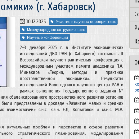
Н
омики» (г. Хабаровск)
С
10.12.2025
Участие в научных мероприятиях
Р
Международное сотрудничество
Научные конференции
К
2–3 декабря 2025 г. в Институте экономических
исследований ДВО РАН (г. Хабаровск) состоялась II
Всероссийская научно-практическая конференция с
О
международным участием памяти академика П.А.
Минакира «Теория, методы и практика
пространственной экономики». Результаты
к
исследований Вологодского научного центра РАН в
р
рамках выполнения Государственного задания №
ния сбалансированного пространственного развития регионов
» были представлены в докладе «Развитие малых и средних
 взаимосвязей» с.н.с. к.э.н. Е.Д. Копытовой и м.н.с. М.А.
я актуальных проблем и перспектив в сфере развития
ьного стратегического планирования, моделирования
звития, объединив ведущих представителей научного