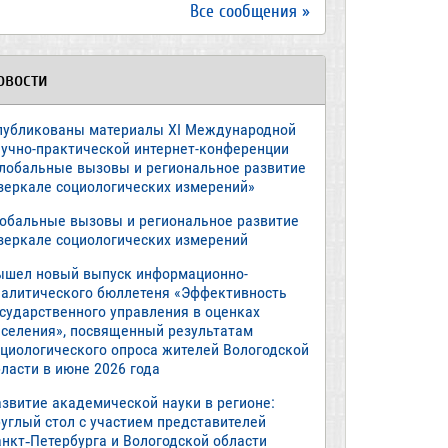
Все сообщения »
овости
публикованы материалы XI Международной
аучно-практической интернет-конференции
Глобальные вызовы и региональное развитие
 зеркале социологических измерений»
лобальные вызовы и региональное развитие
 зеркале социологических измерений
ышел новый выпуск информационно-
налитического бюллетеня «Эффективность
осударственного управления в оценках
аселения», посвященный результатам
оциологического опроса жителей Вологодской
ласти в июне 2026 года
азвитие академической науки в регионе:
руглый стол с участием представителей
анкт‑Петербурга и Вологодской области