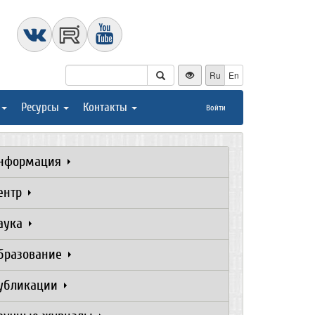
Ru
En
Ресурсы
Контакты
Войти
нформация
ентр
аука
бразование
убликации