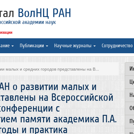
ртал
ВолНЦ РАН
оссийской академии наук
низации
вание
Публикации
Научные журналы
Сотрудничество
И
и малых и средних городов представлены на В...
Ц
АН о развитии малых и
ставлены на Всероссийской
Н
конференции с
О
ем памяти академика П.А.
П
тоды и практика