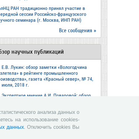
олНЦ РАН традиционно принял участие в
чередной сессии Российско-французского
учного семинара (г. Москва, ИНП РАН)
Все сообщения »
бзор научных публикаций
Е.В. Лукин: обзор заметки «Вологодчина
взлетела» в рейтинге промышленного
оизводства», газета «Красный север», № 74,
 июля, 2018 г.
Экспертное мнение А.И. Поваровой: обзор
атьи «Регионам хватит денег», газета
звестия», №88, 2018 г.
 статистического анализа данных о
В.Н. Барсуков: обзор статьи «Повышение
етесь на использование cookies-
енсионного возраста: позитивные эффекты и
ых данных
. Отключить cookies Вы
ероятные риски», журнал «Экономическая
литика» №1, 2018 г.