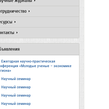
аучные журналы
отрудничество
есурсы
онтакты
бъявления
Ежегодная научно-практическая
онференция «Молодые ученые – экономике
егиона»
​Научный семинар
​Научный семинар
Научный семинар
​Научный семинар