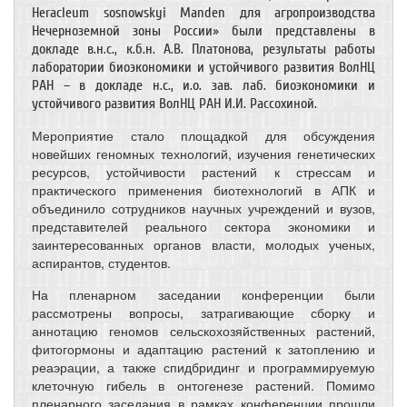
Heracleum sosnowskyi Manden для агропроизводства
Нечерноземной зоны России» были представлены в
докладе в.н.с., к.б.н. А.В. Платонова, результаты работы
лаборатории биоэкономики и устойчивого развития ВолНЦ
РАН – в докладе н.с., и.о. зав. лаб. биоэкономики и
устойчивого развития ВолНЦ РАН И.И. Рассохиной.
Мероприятие стало площадкой для обсуждения
новейших геномных технологий, изучения генетических
ресурсов, устойчивости растений к стрессам и
практического применения биотехнологий в АПК и
объединило сотрудников научных учреждений и вузов,
представителей реального сектора экономики и
заинтересованных органов власти, молодых ученых,
аспирантов, студентов.
На пленарном заседании конференции были
рассмотрены вопросы, затрагивающие сборку и
аннотацию геномов сельскохозяйственных растений,
фитогормоны и адаптацию растений к затоплению и
реаэрации, а также спидбридинг и программируемую
клеточную гибель в онтогенезе растений. Помимо
пленарного заседания в рамках конференции прошли