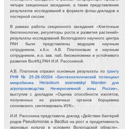
четыре секционных заседания, а также представление
результатов исследований в формате флэш-докладов и
постерной сессии.
В рамках работы секционного заседания «Клеточные
биотехнологии, регуляторы роста и развития растений»
результаты исследований Вологодского научного центра
РАН были представлены ведущим научным
сотрудником, к.б.н. А.В. Платоновым и научным
сотрудником, и.о. зав. лаб. биоэкономики и устойчивого
развития ВолНЦ РАН И.И. Рассохиной.
А.В. Платонов отразил основные результаты по
гранту
РНФ № 25-26-00204 «Биотехнологический потенциал
микробиома Heracleum sosnowskyi Manden для
агропроизводства Нечерноземной зоны России»
,
выступив с докладом «Оценка способности изолятов,
полученных из различных органов борщевика
сосновского, синтезировать ИУК».
И.И. Рассохина представила доклад «Действие бактерий
родов Pseudomonas и Bacillus на рост и продуктивность
зерновых культур в условиях Вологодской области»,