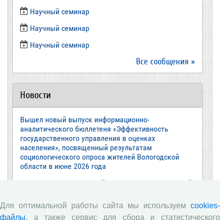
​Научный семинар
Научный семинар
​Научный семинар
Все сообщения »
Новости
Вышел новый выпуск информационно-
аналитического бюллетеня «Эффективность
государственного управления в оценках
населения», посвященный результатам
социологического опроса жителей Вологодской
области в июне 2026 года
Развитие академической науки в регионе: круглый
стол с участием представителей Санкт‑Петербурга
и Вологодской области
Для оптимальной работы сайта мы используем
cookies-
файлы
, а также сервис для сбора и статистического
ВолНЦ РАН традиционно принял участие в