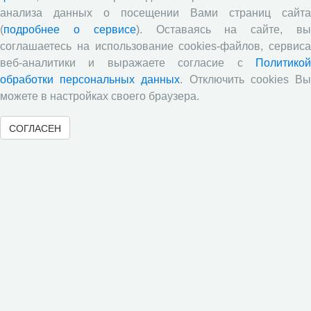
очередной сессии Российско-французского
анализа данных о посещении Вами страниц сайта
научного семинара (г. Москва, ИНП РАН)
(
подробнее о сервисе
). Оставаясь на сайте, в
соглашаетесь на использование cookies-файлов, сервиса
Председатель Совета молодых ученых ВолНЦ РАН
приняла участие в XIV Всероссийском съезде
веб-аналитики и выражаете согласие с
Политикой
советов молодых ученых и студенческих научных
обработки персональных данных
. Отключить cookies В
обществ (г. Москва)
можете в настройках своего браузера.
Журнал «Экономические и социальные перемены:
факты, тенденции, прогноз» в зеркале экспертных
СОГЛАСЕН
оценок: результаты опроса 2025 года
Все сообщения »
Обзор научных публикаций
Е.В. Лукин: обзор заметки «Вологодчина
«взлетела» в рейтинге промышленного
производства», газета «Красный север», № 74, 11
июля, 2018 г.
Экспертное мнение А.И. Поваровой: обзор