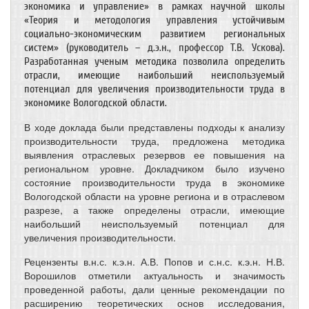
экономика и управление» в рамках научной школы
«Теория и методология управления устойчивым
социально-экономическим развитием региональных
систем» (руководитель – д.э.н., профессор Т.В. Ускова).
Разработанная ученым методика позволила определить
отрасли, имеющие наибольший неиспользуемый
потенциал для увеличения производительности труда в
экономике Вологодской области.
В ходе доклада были представлены подходы к анализу
производительности труда, предложена методика
выявления отраслевых резервов ее повышения на
региональном уровне. Докладчиком было изучено
состояние производительности труда в экономике
Вологодской области на уровне региона и в отраслевом
разрезе, а также определены отрасли, имеющие
наибольший неиспользуемый потенциал для
увеличения производительности.
Рецензенты в.н.с. к.э.н. А.В. Попов и с.н.с. к.э.н. Н.В.
Ворошилов отметили актуальность и значимость
проведенной работы, дали ценные рекомендации по
расширению теоретических основ исследования,