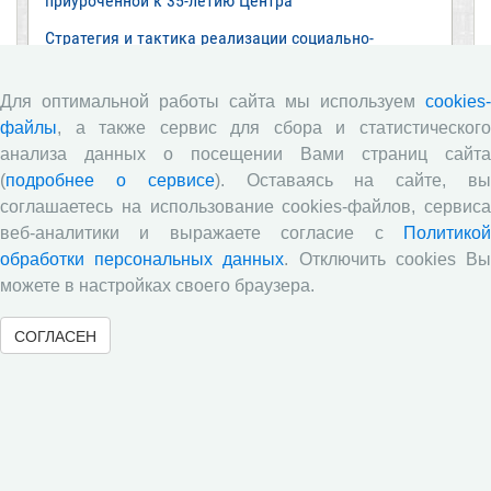
приуроченной к 35-летию Центра
Стратегия и тактика реализации социально-
экономических реформ: национальные приоритеты
и проекты
Для оптимальной работы сайта мы используем
cookies-
Опубликованы материалы XI Международной
файлы
, а также сервис для сбора и статистического
научно-практической интернет-конференции
анализа данных о посещении Вами страниц сайта
«Глобальные вызовы и региональное развитие в
зеркале социологических измерений»
(
подробнее о сервисе
). Оставаясь на сайте, в
соглашаетесь на использование cookies-файлов, сервиса
Глобальные вызовы и региональное развитие в
веб-аналитики и выражаете согласие с
Политикой
зеркале социологических измерений
обработки персональных данных
. Отключить cookies В
Все сообщения »
можете в настройках своего браузера.
СОГЛАСЕН
Обзор научных публикаций
Е.В. Лукин: обзор заметки «Вологодчина
«взлетела» в рейтинге промышленного
производства», газета «Красный север», № 74, 11
июля, 2018 г.