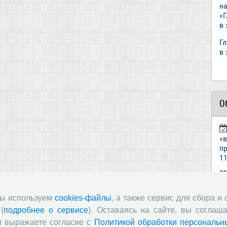
н
«
в
Г
в
О
«
пр
11
ст
«И
мы используем
cookies-файлы
, а также сервис для сбора и
(
подробнее о сервисе
). Оставаясь на сайте, вы соглаша
п
и выражаете согласие с
Политикой обработки персональн