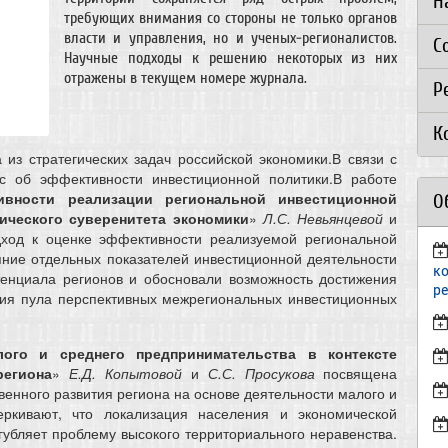
Н
требующих внимания со стороны не только органов
власти и управления, но и ученых-регионалистов.
С
Научные подходы к решению некоторых из них
отражены в текущем номере журнала.
Р
К
 из стратегических задач российской экономики.В связи с
ос об эффективности инвестиционной политики.В работе
вности реализации региональной инвестиционной
О
гического суверенитета экономики
»
Л.С. Невьянцевой
и
ход к оценке эффективности реализуемой региональной
яние отдельных показателей инвестиционной деятельности
к
тенциала регионов и обосновали возможность достижения
р
ния пула перспективных межрегиональных инвестиционных
ого и среднего предпринимательства в контексте
региона
»
Е.Д. Копытовой
и
С.С. Просукова
посвящена
енного развития региона на основе деятельности малого и
еркивают, что локализация населения и экономической
губляет проблему высокого территориального неравенства.