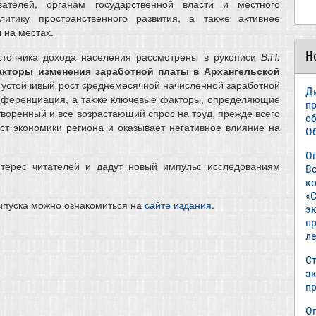
телей, органам государственной власти и местного
литику пространственного развития, а также активнее
 на местах.
Н
сточника дохода населения рассмотрены в рукописи
В.П.
акторы изменения заработной платы в Архангельской
н устойчивый рост среднемесячной начисленной заработной
Д
фференциация, а также ключевые факторы, определяющие
п
творенный и все возрастающий спрос на труд, прежде всего
о
ст экономики региона и оказывает негативное влияние на
О
О
нтерес читателей и дадут новый импульс исследованиям
В
к
«С
ыпуска можно ознакомиться на
сайте издания
.
э
пр
л
Ст
э
п
О