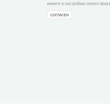
можете в настройках своего брауз
СОГЛАСЕН
© 2000-2026 Вологодский научный центр Российско
Контент доступен под лицензией
Creative Commons 
Метаданные издания можно просматривать, скачивать, копировать