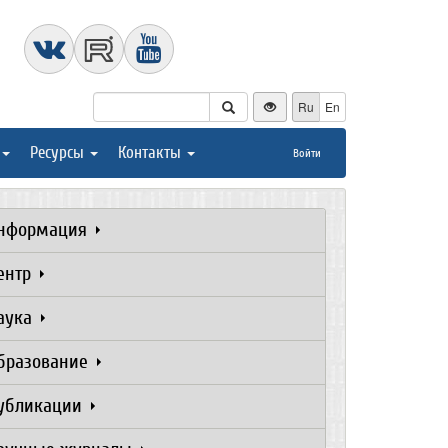
Ru
En
Ресурсы
Контакты
Войти
нформация
ентр
аука
бразование
убликации