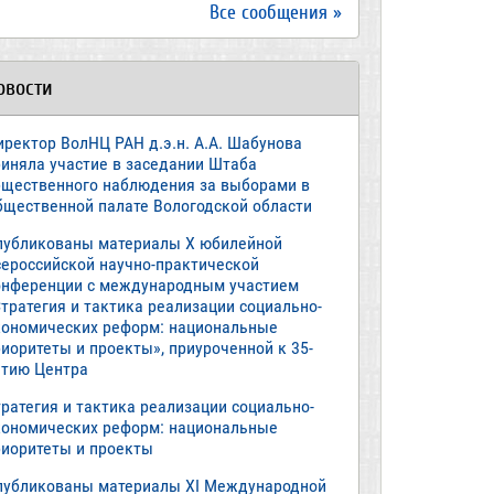
Все сообщения »
овости
иректор ВолНЦ РАН д.э.н. А.А. Шабунова
риняла участие в заседании Штаба
бщественного наблюдения за выборами в
бщественной палате Вологодской области
публикованы материалы X юбилейной
сероссийской научно-практической
онференции с международным участием
тратегия и тактика реализации социально-
кономических реформ: национальные
иоритеты и проекты», приуроченной к 35-
етию Центра
ратегия и тактика реализации социально-
кономических реформ: национальные
риоритеты и проекты
публикованы материалы XI Международной