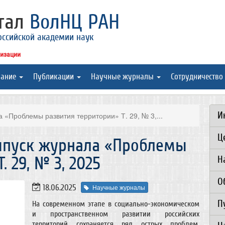
ртал
ВолНЦ РАН
оссийской академии наук
низации
вание
Публикации
Научные журналы
Сотрудничество
И
 «Проблемы развития территории» Т. 29, № 3,...
Ц
ыпуск журнала «Проблемы
. 29, № 3, 2025
Н
О
18.06.2025
Научные журналы
П
На современном этапе в социально-экономическом
и пространственном развитии российских
территорий сохраняется ряд острых проблем,