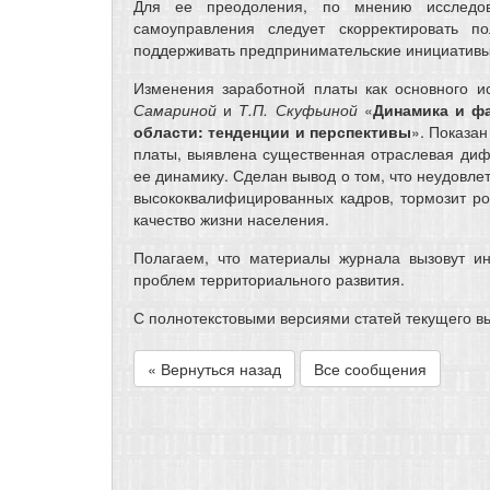
Для ее преодоления, по мнению исследова
самоуправления следует скорректировать по
поддерживать предпринимательские инициативы
Изменения заработной платы как основного и
Самариной
и
Т.П. Скуфьиной
«
Динамика и ф
области: тенденции и перспективы
». Показа
платы, выявлена существенная отраслевая ди
ее динамику. Сделан вывод о том, что неудовле
высококвалифицированных кадров, тормозит ро
качество жизни населения.
Полагаем, что материалы журнала вызовут и
проблем территориального развития.
С полнотекстовыми версиями статей текущего в
« Вернуться назад
Все сообщения