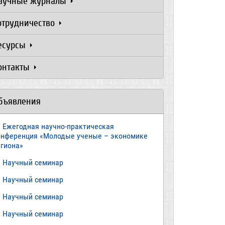
аучные журналы
отрудничество
есурсы
онтакты
бъявления
Ежегодная научно-практическая
онференция «Молодые ученые – экономике
егиона»
​Научный семинар
​Научный семинар
Научный семинар
​Научный семинар