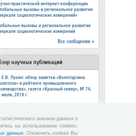
аучно-практической интернет-конференции
Глобальные вызовы и региональное развитие
 зеркале социологических измерений»
лобальные вызовы и региональное развитие
 зеркале социологических измерений
Все сообщения »
бзор научных публикаций
Е.В. Лукин: обзор заметки «Вологодчина
взлетела» в рейтинге промышленного
оизводства», газета «Красный север», № 74,
 июля, 2018 г.
Экспертное мнение А.И. Поваровой: обзор
атьи «Регионам хватит денег», газета
звестия», №88, 2018 г.
 статистического анализа данных о
етесь на использование cookies-
В.Н. Барсуков: обзор статьи «Повышение
енсионного возраста: позитивные эффекты и
ых данных
. Отключить cookies Вы