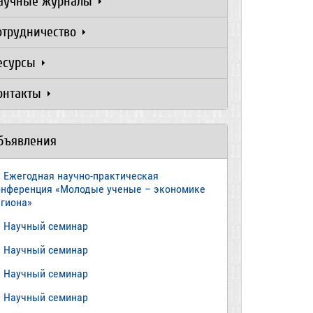
аучные журналы
отрудничество
есурсы
онтакты
бъявления
Ежегодная научно-практическая
онференция «Молодые ученые – экономике
егиона»
​Научный семинар
​Научный семинар
Научный семинар
​Научный семинар