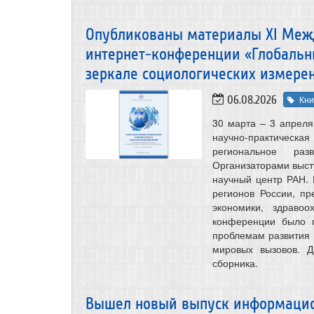
Опубликованы материалы XI Меж
интернет-конференции «Глобальн
зеркале социологических измере
06.08.2026
Кни
30 марта – 3 апрел
научно-практичес
региональное раз
Организаторами выст
научный центр РАН.
регионов России, пр
экономики, здравоо
конференции было п
проблемам развития 
мировых вызовов. 
сборника.
Вышел новый выпуск информацио