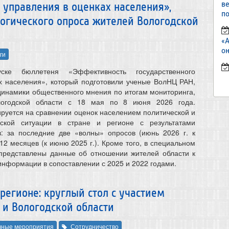
в
 управления в оценках населения»,
по
огического опроса жителей Вологодской
«
он
ги
ске бюллетеня «Эффективность государственного
х населения», который подготовили ученые ВолНЦ РАН,
динамики общественного мнения по итогам мониторинга,
логодской области с 18 мая по 8 июня 2026 года.
руется на сравнении оценок населением политической и
еской ситуации в стране и регионе с результатами
: за последние две «волны» опросов (июнь 2026 г. к
 12 месяцев (к июню 2025 г.). Кроме того, в специальном
 представлены данные об отношении жителей области к
информации в сопоставлении с 2025 и 2022 годами.
регионе: круглый стол с участием
 и Вологодской области
чные мероприятия
Сотрудничество