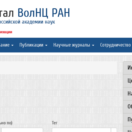
ртал
ВолНЦ РАН
оссийской академии наук
низации
вание
Публикации
Научные журналы
Сотрудничество
И
Ц
Н
О
П
ьно по)
Тег