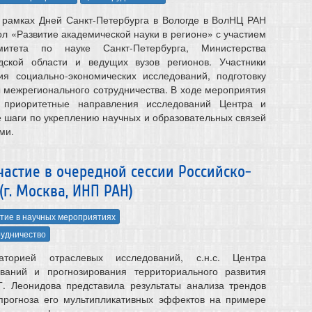
 рамках Дней Санкт-Петербурга в Вологде в ВолНЦ РАН
ол «Развитие академической науки в регионе» с участием
митета по науке Санкт‑Петербурга, Министерства
дской области и ведущих вузов регионов. Участники
ия социально-экономических исследований, подготовку
ы межрегионального сотрудничества. В ходе мероприятия
 приоритетные направления исследований Центра и
 шаги по укреплению научных и образовательных связей
ми.
астие в очередной сессии Российско-
г. Москва, ИНП РАН)
тие в научных мероприятиях
удничество
торией отраслевых исследований, с.н.с. Центра
ований и прогнозирования территориального развития
Г. Леонидова представила результаты анализа трендов
 прогноза его мультипликативных эффектов на примере