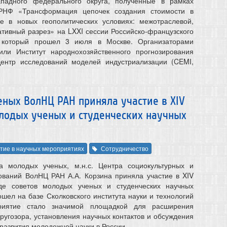
ападного федерального округа, полученные в рамках
 РНФ «Трансформация цепочек создания стоимости в
ке в новых геополитических условиях: межотраслевой,
ативный разрез» на LXXI сессии Российско-французского
, который прошел 3 июля в Москве. Организаторами
или Институт народнохозяйственного прогнозирования
нтр исследований моделей индустриализации (CEMI,
ных ВолНЦ РАН приняла участие в XIV
лодых ученых и студенческих научных
тие в научных мероприятиях
Сотрудничество
а молодых ученых, м.н.с. Центра социокультурных и
ований ВолНЦ РАН А.А. Корзина приняла участие в XIV
де советов молодых ученых и студенческих научных
шел на базе Сколковского института науки и технологий
иятие стало значимой площадкой для расширения
ругозора, установления научных контактов и обсуждения
развития молодежной науки в России.