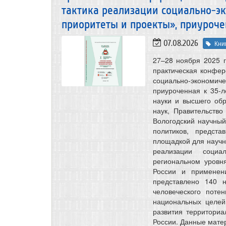
тактика реализации социально-э
приоритеты и проекты», приуроче
07.08.2026
Кни
27–28 ноября 2025 
практическая конфер
социально-экономич
приуроченная к 35-
науки и высшего об
наук, Правительство
Вологодский научны
политиков, предст
площадкой для научно
реализации соци
региональном уровн
России и применен
представлено 140 
человеческого поте
национальных целей,
развития территори
России. Данные мате