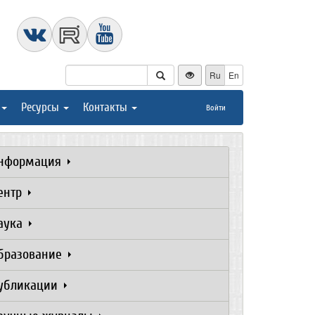
Ru
En
Ресурсы
Контакты
Войти
нформация
ентр
аука
бразование
убликации