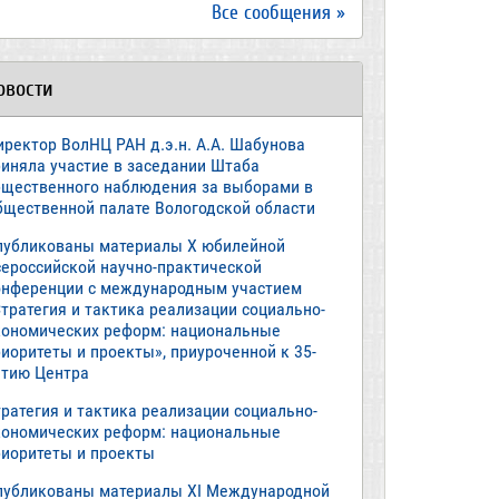
Все сообщения »
овости
иректор ВолНЦ РАН д.э.н. А.А. Шабунова
риняла участие в заседании Штаба
бщественного наблюдения за выборами в
бщественной палате Вологодской области
публикованы материалы X юбилейной
сероссийской научно-практической
онференции с международным участием
тратегия и тактика реализации социально-
кономических реформ: национальные
иоритеты и проекты», приуроченной к 35-
етию Центра
ратегия и тактика реализации социально-
кономических реформ: национальные
риоритеты и проекты
публикованы материалы XI Международной