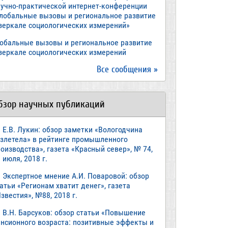
аучно-практической интернет-конференции
Глобальные вызовы и региональное развитие
 зеркале социологических измерений»
лобальные вызовы и региональное развитие
 зеркале социологических измерений
Все сообщения »
бзор научных публикаций
Е.В. Лукин: обзор заметки «Вологодчина
взлетела» в рейтинге промышленного
оизводства», газета «Красный север», № 74,
 июля, 2018 г.
Экспертное мнение А.И. Поваровой: обзор
атьи «Регионам хватит денег», газета
звестия», №88, 2018 г.
В.Н. Барсуков: обзор статьи «Повышение
енсионного возраста: позитивные эффекты и