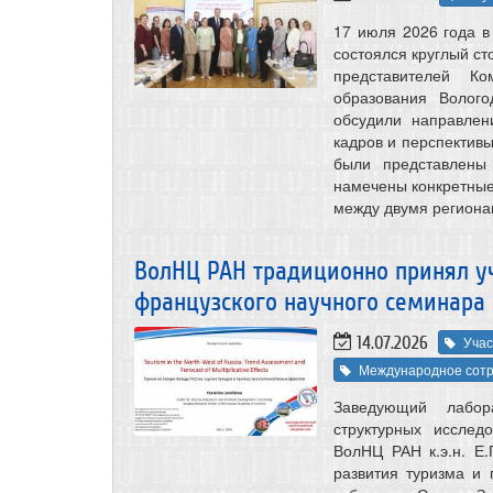
17 июля 2026 года в
состоялся круглый ст
представителей Ко
образования Волого
обсудили направлен
кадров и перспектив
были представлены
намечены конкретные
между двумя региона
ВолНЦ РАН традиционно принял уч
французского научного семинара (
14.07.2026
Учас
Международное сотр
Заведующий лабора
структурных исслед
ВолНЦ РАН к.э.н. Е.
развития туризма и