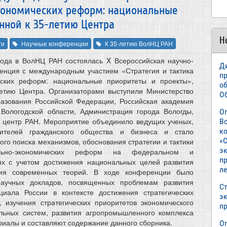
кономических реформ: национальные
нной к 35-летию Центра
Н
ги
Научные конференции
К 35-летию ВолНЦ РАН
года в ВолНЦ РАН состоялась X Всероссийская научно-
Д
енция с международным участием «Стратегия и тактика
п
еских реформ: национальные приоритеты и проекты»,
о
летию Центра. Организаторами выступили Министерство
О
разования Российской Федерации, Российская академия
 Вологодской области, Администрация города Вологды,
О
й центр РАН. Мероприятие объединило ведущих ученых,
В
авителей гражданского общества и бизнеса и стало
к
«С
го поиска механизмов, обоснования стратегии и тактики
э
ально-экономических реформ на федеральном и
пр
ях с учетом достижения национальных целей развития
л
ия современных теорий. В ходе конференции было
научных докладов, посвященных проблемам развития
Ст
нциала России в контексте достижения стратегических
э
 изучения стратегических приоритетов экономического
п
альных систем, развития агропромышленного комплекса
риалы и составляют содержание данного сборника.
О