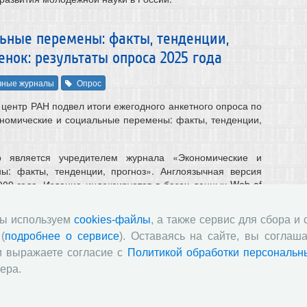
ьные перемены: факты, тенденции,
енок: результаты опроса 2025 года
чные журналы
Опрос
центр РАН подвел итоги ежегодного анкетного опроса по
номические и социальные перемены: факты, тенденции,
 является учредителем журнала «Экономические и
ы: факты, тенденции, прогноз». Англоязычная версия
009 года. Издание индексируется в базах данных Web of
Ц, ВАК РФ (К1), Белый список (уровень 3) и входит в
ого государственного перечня научных изданий. Журнал
мы используем
cookies-файлы
, а также сервис для сбора и
в рейтинге SCIENCE INDEX за 2025 год по тематике
(
подробнее о сервисе
). Оставаясь на сайте, вы соглаша
ческие науки».
и выражаете согласие с
Политикой обработки персональн
ом в 2026 году, приняли участие 127 экспертов – члены
ера.
 рецензенты и сотрудники Центра. Большинство из них
енили уровень материалов, опубликованных в журнале.
атах опроса – в приложенном файле.