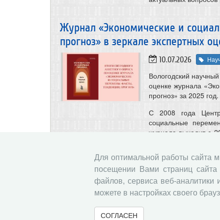
Журнал «Экономические и социал
прогноз» в зеркале экспертных оц
10.07.2026
Нау
Вологодский научный 
оценке журнала «Эко
прогноз» за 2025 год.
С 2008 года Центр
социальные перемен
журнала выходит с 2
Science (ESCI), РИН
первый уровень Един
Для оптимальной работы сайта 
занимает 8 место 
посещении Вами страниц сайта 
«Экономика. Экономи
файлов, сервиса веб-аналитики 
В опросе, проведенн
можете в настройках своего брауз
редсовета, авторы,
(93,7 %) высоко оц
СОГЛАСЕН
Подробнее о результ