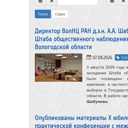
Поиск
Сброс
Директор ВолНЦ РАН д.э.н. А.А. Ш
Штаба общественного наблюдения
Вологодской области
07.08.2026
Сот
3 августа 2026 года
заседание Штаба о
было посвящено в
кампании, в частнос
выборах в Государс
области. В работе за
Шабунова
.
Опубликованы материалы X юбиле
практической конференции с меж