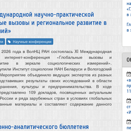
н
«
дународной научно-практической
в
ые вызовы и региональное развитие в
Г
ний»
в
ги
Научные конференции
я 2026 года в ВолНЦ РАН состоялась XI Международная
кая интернет-конференция «Глобальные вызовы и
О
витие в зеркале социологических измерений».
упили Институт социологии НАН Беларуси и Вологодский
 Мероприятие объединило ведущих экспертов из разных
«
едставивших результаты своих исследований в области
пр
хранения, культуры и предпринимательства. В ходе
11
редставлено 109 докладов, посвященных актуальным
России и ряда зарубежных стран в условиях глобальных
Данные материалы и составляют содержание данного
ст
«И
нно-аналитического бюллетеня
п