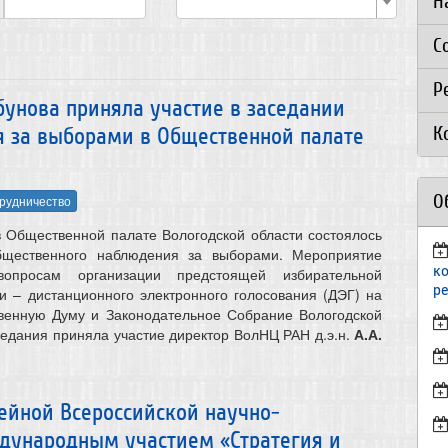
Н
С
Р
абунова приняла участие в заседании
К
 за выборами в Общественной палате
О
рудничество
 в Общественной палате Вологодской области состоялось
бщественного наблюдения за выборами. Мероприятие
к
опросам организации предстоящей избирательной
р
ти – дистанционного электронного голосования (ДЭГ) на
твенную Думу и Законодательное Собрание Вологодской
седания приняла участие директор ВолНЦ РАН д.э.н.
А.А.
йной Всероссийской научно-
дународным участием «Стратегия и