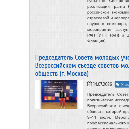
субъектов Северо-З
реализации гранта
российской экономи
отраслевой и корпор
научного семинара
мероприятия выступ
РАН (ИНП РАН) и Це
Франция).
Председатель Совета молодых уче
Всероссийском съезде советов мо
обществ (г. Москва)
14.07.2026
Учас
Председатель Совет
политических исслед
Всероссийском съез
обществ, который про
9–11 июля. Меропр
профессионального к
актуальных вопросов 