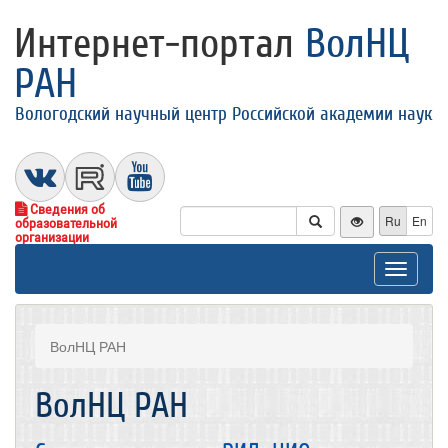
Интернет-портал
ВолНЦ
РАН
Вологодский научный центр Российской академии наук
Сведения об
Ru
En
образовательной
организации
Toggle
navigat
ВолНЦ РАН
ВолНЦ РАН