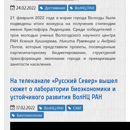
24.02.2022
Достижения
ВолНЦ РАН
21 февраля 2022 года в мэрии города Вологды были
подведены итоги конкурса на получение стипендии
имени Христофора Леденцова. Среди победителей –
трое молодых ученых Вологодского научного центра
РАН
Ксения Кушнерева, Никита Румянцев и Андрей
Попов,
которые
представили проекты, посвященные
партисипаторному бюджетированию, структурной
трансформации экономики города и прекаризации
занятости населения.
На телеканале «Русский Север» вышел
сюжет о лаборатории биоэкономики и
устойчивого развития ВолНЦ РАН
17.02.2022
ВолНЦ РАН
СМИ
Биотехнологии