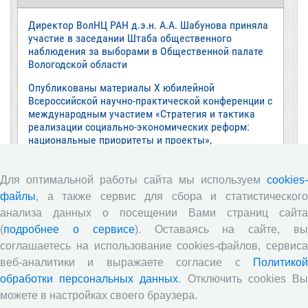
Директор ВолНЦ РАН д.э.н. А.А. Шабунова приняла
участие в заседании Штаба общественного
наблюдения за выборами в Общественной палате
Вологодской области
Опубликованы материалы X юбилейной
Всероссийской научно-практической конференции с
международным участием «Стратегия и тактика
реализации социально-экономических реформ:
национальные приоритеты и проекты»,
приуроченной к 35-летию Центра
Стратегия и тактика реализации социально-
Для оптимальной работы сайта мы используем
cookies-
экономических реформ: национальные приоритеты
файлы
, а также сервис для сбора и статистического
и проекты
анализа данных о посещении Вами страниц сайта
Опубликованы материалы XI Международной
(
подробнее о сервисе
). Оставаясь на сайте, в
научно-практической интернет-конференции
соглашаетесь на использование cookies-файлов, сервиса
«Глобальные вызовы и региональное развитие в
веб-аналитики и выражаете согласие с
Политикой
зеркале социологических измерений»
обработки персональных данных
. Отключить cookies В
Глобальные вызовы и региональное развитие в
можете в настройках своего браузера.
зеркале социологических измерений