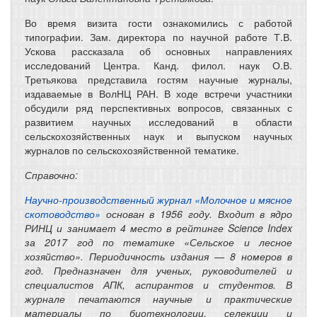
Во время визита гости ознакомились с работой
типографии. Зам. директора по научной работе Т.В.
Ускова рассказала об основных направлениях
исследований Центра. Канд. филол. наук О.В.
Третьякова представила гостям научные журналы,
издаваемые в ВолНЦ РАН. В ходе встречи участники
обсудили ряд перспективных вопросов, связанных с
развитием научных исследований в области
сельскохозяйственных наук и выпуском научных
журналов по сельскохозяйственной тематике.
Справочно:
Научно-производственный журнал «Молочное и мясное
скотоводство»
основан в 1956 году. Входит в ядро
РИНЦ и занимает 4 место в рейтинге Science Index
за 2017 год по тематике «Сельское и лесное
хозяйство». Периодичность издания — 8 номеров в
год. Предназначен для ученых, руководителей и
специалистов АПК, аспирантов и студентов. В
журнале печатаются научные и практические
материалы по биотехнологии, селекции и