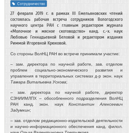
Сотрудничество
27 февраля 2019 г. в рамках III Емельяновских чтений
состоялась рабочая встреча сотрудников Вологодского
научного центра РАН с главным редактором журнала
«Молочное и мясное скотоводство» канд. с.-х. наук
Любовью Геннадьевной Беловой и редактором издания
Риммой Игоревной Крюковой.
Со стороны ВолНЦ РАН во встрече принимали участие:
– зам. директора по научной работе, зав. отделом
проблем социально-экономического развития и
управления в территориальных системах д-р экон. наук
Тамара Витальевна Ускова
;
– зам. директора по научной работе, директор
СЗНИИМЛПХ – обособленного подразделения ВолНЦ
РАН канд. экон. наук
Константин Алексеевич
Задумкин
;
– зав. отделом редакционно-издательской деятельности
и научно-информационного обеспечения канд. филол.
наук
Ольга Валентиновна Третьякова
.