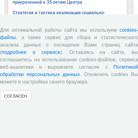
приуроченной к 35-летию Центра
Стратегия и тактика реализации социально-
экономических реформ: национальные приоритеты
и проекты
Для оптимальной работы сайта мы используем
cookies-
Опубликованы материалы XI Международной
файлы
, а также сервис для сбора и статистического
научно-практической интернет-конференции
анализа данных о посещении Вами страниц сайта
«Глобальные вызовы и региональное развитие в
зеркале социологических измерений»
(
подробнее о сервисе
). Оставаясь на сайте, в
соглашаетесь на использование cookies-файлов, сервиса
Глобальные вызовы и региональное развитие в
веб-аналитики и выражаете согласие с
Политикой
зеркале социологических измерений
обработки персональных данных
. Отключить cookies В
Все сообщения »
можете в настройках своего браузера.
СОГЛАСЕН
Обзор научных публикаций
Е.В. Лукин: обзор заметки «Вологодчина
«взлетела» в рейтинге промышленного
производства», газета «Красный север», № 74, 11
июля, 2018 г.