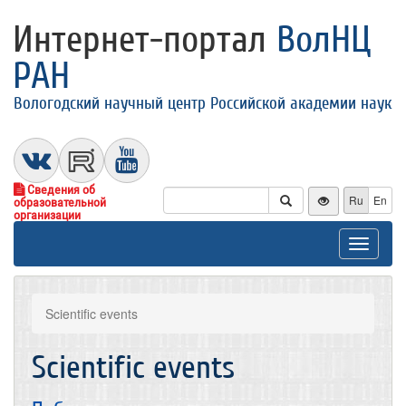
Интернет-портал
ВолНЦ
РАН
Вологодский научный центр Российской академии наук
Сведения об
Ru
En
образовательной
организации
Toggle
navigat
Scientific events
Scientific events