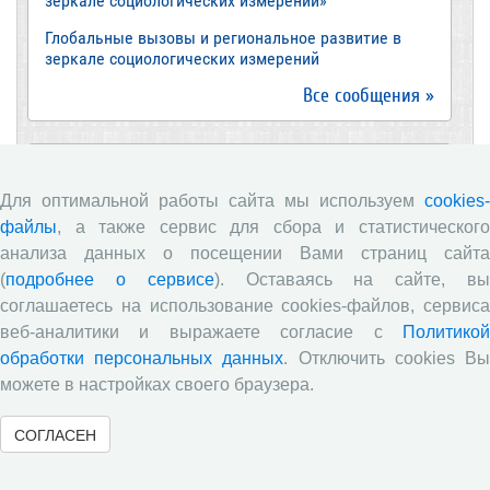
зеркале социологических измерений»
Глобальные вызовы и региональное развитие в
зеркале социологических измерений
Все сообщения »
Обзор научных публикаций
Для оптимальной работы сайта мы используем
cookies-
Е.В. Лукин: обзор заметки «Вологодчина
файлы
, а также сервис для сбора и статистического
«взлетела» в рейтинге промышленного
анализа данных о посещении Вами страниц сайта
производства», газета «Красный север», № 74, 11
(
подробнее о сервисе
). Оставаясь на сайте, в
июля, 2018 г.
соглашаетесь на использование cookies-файлов, сервиса
Экспертное мнение А.И. Поваровой: обзор
веб-аналитики и выражаете согласие с
Политикой
статьи «Регионам хватит денег», газета «Известия»,
обработки персональных данных
. Отключить cookies В
№88, 2018 г.
можете в настройках своего браузера.
В.Н. Барсуков: обзор статьи «Повышение
пенсионного возраста: позитивные эффекты и
СОГЛАСЕН
вероятные риски», журнал «Экономическая
политика» №1, 2018 г.