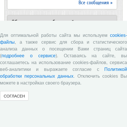
Все сообщения »
Обзор научных публикаций
Для оптимальной работы сайта мы используем
cookies-
Е.В. Лукин: обзор заметки «Вологодчина
«взлетела» в рейтинге промышленного
файлы
, а также сервис для сбора и статистического
производства», газета «Красный север», № 74, 11
анализа данных о посещении Вами страниц сайта
июля, 2018 г.
(
подробнее о сервисе
). Оставаясь на сайте, в
Экспертное мнение А.И. Поваровой: обзор
соглашаетесь на использование cookies-файлов, сервиса
статьи «Регионам хватит денег», газета «Известия»,
веб-аналитики и выражаете согласие с
Политикой
№88, 2018 г.
обработки персональных данных
. Отключить cookies В
В.Н. Барсуков: обзор статьи «Повышение
можете в настройках своего браузера.
пенсионного возраста: позитивные эффекты и
вероятные риски», журнал «Экономическая
СОГЛАСЕН
политика» №1, 2018 г.
С.А. Кожевников: обзор статьи А. Лабыкина
«Агро 24» переводит пищевую цепочку в онлайн»,
журнал «Эксперт», №8, 2018 г.