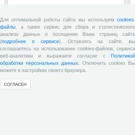
Глобальные вызовы и региональное развитие в
зеркале социологических измерений
Для оптимальной работы сайта мы используем
cookies-
Все сообщения »
файлы
, а также сервис для сбора и статистического
анализа данных о посещении Вами страниц сайта
(
подробнее о сервисе
). Оставаясь на сайте, в
Обзор научных публикаций
соглашаетесь на использование cookies-файлов, сервиса
веб-аналитики и выражаете согласие с
Политикой
Е.В. Лукин: обзор заметки «Вологодчина
обработки персональных данных
. Отключить cookies В
«взлетела» в рейтинге промышленного
производства», газета «Красный север», № 74, 11
можете в настройках своего браузера.
июля, 2018 г.
СОГЛАСЕН
Экспертное мнение А.И. Поваровой: обзор
статьи «Регионам хватит денег», газета «Известия»,
№88, 2018 г.
В.Н. Барсуков: обзор статьи «Повышение
пенсионного возраста: позитивные эффекты и
вероятные риски», журнал «Экономическая
политика» №1, 2018 г.
С.А. Кожевников: обзор статьи А. Лабыкина