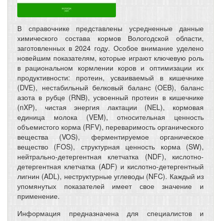
В справочнике представлены усредненные данные
химического состава кормов Вологодской области,
заготовленных в 2024 году. Особое внимание уделено
новейшим показателям, которые играют ключевую роль
в рациональном кормлении коров и оптимизации их
продуктивности: протеин, усваиваемый в кишечнике
(DVE), нестабильный белковый баланс (OEB), баланс
азота в рубце (RNB), усвоенный протеин в кишечнике
(nXP), чистая энергия лактации (NEL), кормовая
единица молока (VEM), относительная ценность
объемистого корма (RFV), переваримость органического
вещества (VOS), ферментируемое органическое
вещество (FOS), структурная ценность корма (SW),
нейтрально-детергентная клетчатка (NDF), кислотно-
детергентная клетчатка (ADF) и кислотно-детергентный
лигнин (ADL), неструктурные углеводы (NFC). Каждый из
упомянутых показателей имеет свое значение и
применение.
Информация предназначена для специалистов и