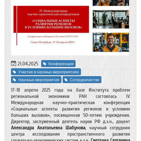
21.04.2025
Конференции
Участие в научных мероприятиях
Научные мероприятия
Сотрудничество
17-18 апреля 2025 года на базе Института проблем
региональной экономики РАН состоялась IV
Международная научно-практическая конференция
«Социальные аспекты развития регионов в условиях
больших вызовов», посвященная 50-летию учреждения.
Директор, заслуженный деятель науки РФ д.э.н., доцент
Александра Анатольевна Шабунова
, научный сотрудник
центра исследования пространственного развития
социально-экономических систем к.э.н.
Светлана Сергеевна