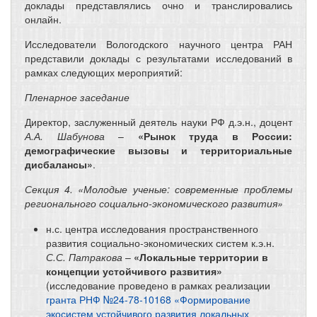
доклады представлялись очно и транслировались
онлайн.
Исследователи Вологодского научного центра РАН
представили доклады с результатами исследований в
рамках следующих мероприятий:
Пленарное заседание
Директор, заслуженный деятель науки РФ д.э.н., доцент
А.А. Шабунова
–
«Рынок труда в России:
демографические вызовы и территориальные
дисбалансы»
.
Секция 4. «Молодые ученые: современные проблемы
регионального социально-экономического развития»
н.с. центра исследования пространственного
развития социально-экономических систем к.э.н.
С.С. Патракова
–
«Локальные территории в
концепции устойчивого развития»
(исследование проведено в рамках реализации
гранта РНФ №24-78-10168 «Формирование
экосистем устойчивого развития локальных