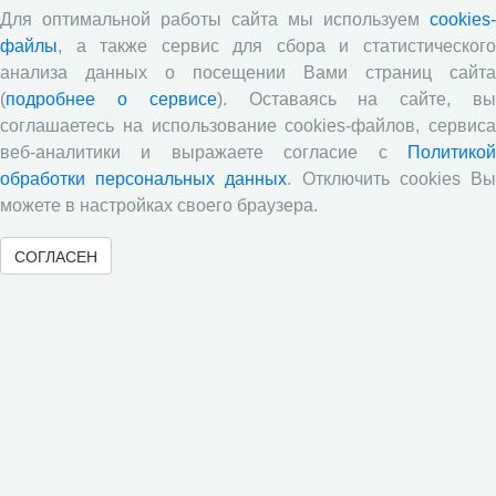
участие в заседании Штаба общественного
Для оптимальной работы сайта мы используем
cookies-
наблюдения за выборами в Общественной палате
файлы
, а также сервис для сбора и статистического
Вологодской области
анализа данных о посещении Вами страниц сайта
Опубликованы материалы X юбилейной
(
подробнее о сервисе
). Оставаясь на сайте, в
Всероссийской научно-практической конференции с
соглашаетесь на использование cookies-файлов, сервиса
международным участием «Стратегия и тактика
веб-аналитики и выражаете согласие с
Политикой
реализации социально-экономических реформ:
обработки персональных данных
. Отключить cookies В
национальные приоритеты и проекты»,
приуроченной к 35-летию Центра
можете в настройках своего браузера.
Стратегия и тактика реализации социально-
СОГЛАСЕН
экономических реформ: национальные приоритеты
и проекты
Опубликованы материалы XI Международной
научно-практической интернет-конференции
«Глобальные вызовы и региональное развитие в
зеркале социологических измерений»
Глобальные вызовы и региональное развитие в
зеркале социологических измерений
Все сообщения »