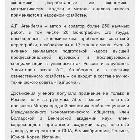
экономики: разработанные им экономико-
математические модели и методы анализа широко
применяются в народном хозяйстве.
А.Г. Аганбегян – автор и соавтор более 250 научных
работ, в том числе 20 монографий. Его труды,
посвященные экономическим проблемам советской
перестройки, опубликованы в 12 странах мира. Ученый
активно занимается подготовкой кадров высшей
профессиональной вузовской и послевузовской
специализации в университетах России и зарубежья.
Значителен вклад А.Г. Аганбегяна и в практику
отечественного хозяйства – он входит в состав научно-
технического совета «Газпрома».
Достижения ученого получили признание не только в
России, но и за рубежом. Абел Гезевич – почетный
президент Международной экономической ассоциации и
Международного эконометрического общества, член
Болгарской и Венгерской академий наук, член-
корреспондент Британской академии наук, почетный
доктор университетов в США, Великобритании, Польше,
Южной Корее, Испании.