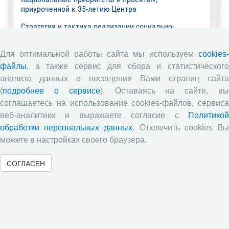
приуроченной к 35-летию Центра
Стратегия и тактика реализации социально-
экономических реформ: национальные приоритеты
и проекты
Для оптимальной работы сайта мы используем
cookies-
Опубликованы материалы XI Международной
файлы
, а также сервис для сбора и статистического
научно-практической интернет-конференции
анализа данных о посещении Вами страниц сайта
«Глобальные вызовы и региональное развитие в
(
подробнее о сервисе
). Оставаясь на сайте, в
зеркале социологических измерений»
соглашаетесь на использование cookies-файлов, сервиса
Глобальные вызовы и региональное развитие в
веб-аналитики и выражаете согласие с
Политикой
зеркале социологических измерений
обработки персональных данных
. Отключить cookies В
Все сообщения »
можете в настройках своего браузера.
СОГЛАСЕН
Обзор научных публикаций
Е.В. Лукин: обзор заметки «Вологодчина
«взлетела» в рейтинге промышленного
производства», газета «Красный север», № 74, 11
июля, 2018 г.