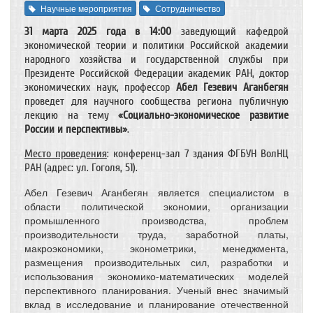
Научные мероприятия
Сотрудничество
31 марта 2025 года в 14:00
заведующий кафедрой
экономической теории и политики Российской академии
народного хозяйства и государственной службы при
Президенте Российской Федерации академик РАН, доктор
экономических наук, профессор
Абел Гезевич Аганбегян
проведет для научного сообщества региона публичную
лекцию на тему
«Социально-экономическое развитие
России и перспективы»
.
Место проведения
: конференц-зал 7 здания ФГБУН ВолНЦ
РАН (адрес: ул. Гоголя, 51).
Абел Гезевич Аганбегян является специалистом в
области политической экономии, организации
промышленного производства, проблем
производительности труда, заработной платы,
макроэкономики, эконометрики, менеджмента,
размещения производительных сил, разработки и
использования экономико-математических моделей
перспективного планирования. Ученый внес значимый
вклад в исследование и планирование отечественной