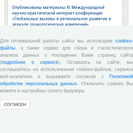
Опубликованы материалы XI Международной
научно-практической интернет-конференции
«Глобальные вызовы и региональное развитие в
зеркале социологических измерений»
Глобальные вызовы и региональное развитие в
зеркале социологических измерений
Для оптимальной работы сайта мы используем
cookies-
файлы
, а также сервис для сбора и статистического
Все сообщения »
анализа данных о посещении Вами страниц сайта
(
подробнее о сервисе
). Оставаясь на сайте, в
соглашаетесь на использование cookies-файлов, сервиса
Обзор научных публикаций
веб-аналитики и выражаете согласие с
Политикой
обработки персональных данных
. Отключить cookies В
Е.В. Лукин: обзор заметки «Вологодчина
«взлетела» в рейтинге промышленного
можете в настройках своего браузера.
производства», газета «Красный север», № 74, 11
июля, 2018 г.
СОГЛАСЕН
Экспертное мнение А.И. Поваровой: обзор
статьи «Регионам хватит денег», газета «Известия»,
№88, 2018 г.