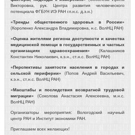
Викторовна, рук. Центра развития человеческого
потенциала ФГБУН ИЭ РАН гл.н.с. д.э.н.)
«Тренды общественного здоровья в России»
(Короленко Александра Владимировна, н.с. ВолНЦ РАН)
«Оценка жителями региона доступности и качества
медицинской помощи в государственных и частных
организациях здравоохранения»
(Калашников
Константин Николаевич, к.э.н., ст.н.с. ВолНЦ РАН)
«Перспективы занятости населения в городах и
сельской периферии»
(Попов Андрей Васильевич,
к.э.н., ст.н.с. ВолНЦ РАН)
«Масштабы и последствия возвратной трудовой
миграции»
(Соколова Анастасия Алексеевна, м.н.с.
ВолНЦ РАН)
Организаторы мероприятия: Вологодский научный
центр РАН и Институт экономики РАН.
Приглашаем всех желающих!