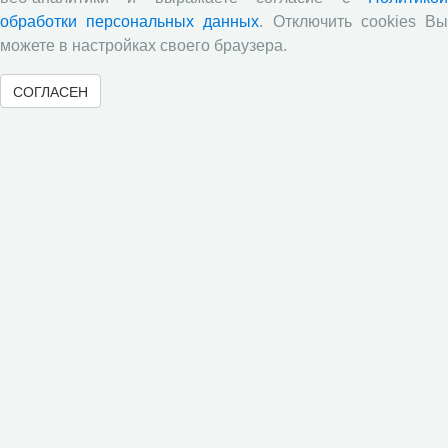
обработки персональных данных
. Отключить cookies В
Обзор научных публикаций
можете в настройках своего браузера.
Е.В. Лукин: обзор заметки «Вологодчина
СОГЛАСЕН
«взлетела» в рейтинге промышленного
производства», газета «Красный север», № 74, 11
июля, 2018 г.
Экспертное мнение А.И. Поваровой: обзор
статьи «Регионам хватит денег», газета «Известия»,
№88, 2018 г.
В.Н. Барсуков: обзор статьи «Повышение
пенсионного возраста: позитивные эффекты и
вероятные риски», журнал «Экономическая
политика» №1, 2018 г.
С.А. Кожевников: обзор статьи А. Лабыкина
«Агро 24» переводит пищевую цепочку в онлайн»,
журнал «Эксперт», №8, 2018 г.
Молочный парадокс
Все сообщения »