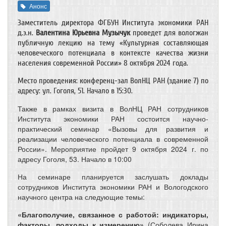
Анонс
Заместитель директора ФГБУН Института экономики РАН
д.э.н.
Валентина Юрьевна Музычук
проведет для вологжан
публичную лекцию на тему «Культурная составляющая
человеческого потенциала в контексте качества жизни
населения современной России» 8 октября 2024 года.
Место проведения: конференц-зал ВолНЦ РАН (здание 7) по
адресу: ул. Гоголя, 51. Начало в 15:30.
Также в рамках визита в ВолНЦ РАН сотрудников
Института экономики РАН состоится научно-
практический семинар «Вызовы для развития и
реализации человеческого потенциала в современной
России». Мероприятие пройдет 9 октября 2024 г. по
адресу Гоголя, 53. Начало в 10:00
На семинаре планируется заслушать доклады
сотрудников Института экономики РАН и Вологодского
научного центра на следующие темы:
«Благополучие, связанное с работой: индикаторы,
факторы, подходы к измерению»
(Соболева Ирина