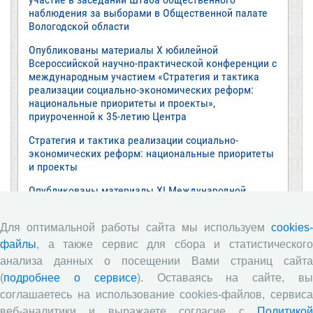
наблюдения за выборами в Общественной палате
Вологодской области
Опубликованы материалы X юбилейной
Всероссийской научно-практической конференции с
международным участием «Стратегия и тактика
реализации социально-экономических реформ:
национальные приоритеты и проекты»,
приуроченной к 35-летию Центра
Стратегия и тактика реализации социально-
экономических реформ: национальные приоритеты
и проекты
Опубликованы материалы XI Международной
научно-практической интернет-конференции
«Глобальные вызовы и региональное развитие в
Для оптимальной работы сайта мы используем
cookies-
зеркале социологических измерений»
файлы
, а также сервис для сбора и статистического
Глобальные вызовы и региональное развитие в
анализа данных о посещении Вами страниц сайта
зеркале социологических измерений
(
подробнее о сервисе
). Оставаясь на сайте, в
Все сообщения »
соглашаетесь на использование cookies-файлов, сервиса
веб-аналитики и выражаете согласие с
Политикой