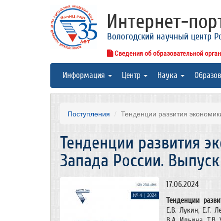
Интернет-по
Вологодский научный центр Р
Сведения об образовательной орга
Информация
Центр
Наука
Образо
Поступления
Тенденции развития экономики
Тенденции развития э
Запада России. Выпуск
17.06.2024
Тенденции разви
Е.В. Лукин, Е.Г. 
В.А. Ильина, Т.В