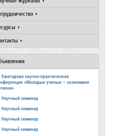
аучные журналы
отрудничество
есурсы
онтакты
бъявления
Ежегодная научно-практическая
онференция «Молодые ученые – экономике
егиона»
​Научный семинар
​Научный семинар
Научный семинар
​Научный семинар