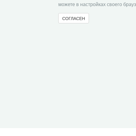
можете в настройках своего брауз
СОГЛАСЕН
© 2000-2026 Вологодский научный центр Российско
Контент доступен под лицензией
Creative Commons 
Метаданные издания можно просматривать, скачивать, копировать