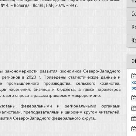
Н
№ 4. – Вологда : ВолНЦ РАН, 2024. – 99 с.
С
Р
К
О
ы закономерности развития экономики Северо-Западного
 регионов в 2023 г. Приведены статистические данные и
к
 промышленного производства, сельского хозяйства,
р
дов населения, бизнеса и бюджета, а также параметров
ргового спроса в рассматриваемом макрорегионе.
ьзованы федеральными и региональными органами
иалистами, преподавателями и широким кругом читателей,
звития Северо-Западного федерального округа.