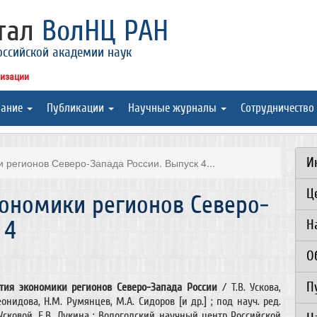
ртал
ВолНЦ РАН
оссийской академии наук
низации
вание
Публикации
Научные журналы
Сотрудничество
И
 регионов Северо-Запада России. Выпуск 4...
Ц
кономики регионов Северо-
 4
Н
О
П
тия экономики регионов Северо-Запада России
/ Т.В. Ускова,
Леонидова, Н.М. Румянцев, М.А. Сидоров [и др.] ; под науч. ред.
. Усковой, Е.В. Лукина ; Вологодский научный центр Российской