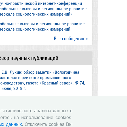
аучно-практической интернет-конференции
Глобальные вызовы и региональное развитие
 зеркале социологических измерений»
лобальные вызовы и региональное развитие
 зеркале социологических измерений
Все сообщения »
бзор научных публикаций
Е.В. Лукин: обзор заметки «Вологодчина
взлетела» в рейтинге промышленного
оизводства», газета «Красный север», № 74,
 июля, 2018 г.
Экспертное мнение А.И. Поваровой: обзор
атьи «Регионам хватит денег», газета
звестия», №88, 2018 г.
 статистического анализа данных о
етесь на использование cookies-
В.Н. Барсуков: обзор статьи «Повышение
енсионного возраста: позитивные эффекты и
ых данных
. Отключить cookies Вы