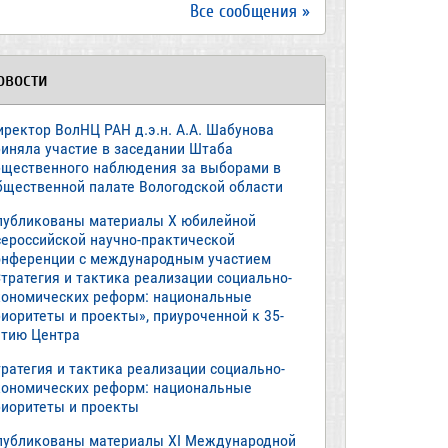
Все сообщения »
овости
иректор ВолНЦ РАН д.э.н. А.А. Шабунова
риняла участие в заседании Штаба
бщественного наблюдения за выборами в
бщественной палате Вологодской области
публикованы материалы X юбилейной
сероссийской научно-практической
онференции с международным участием
тратегия и тактика реализации социально-
кономических реформ: национальные
иоритеты и проекты», приуроченной к 35-
етию Центра
ратегия и тактика реализации социально-
кономических реформ: национальные
риоритеты и проекты
публикованы материалы XI Международной