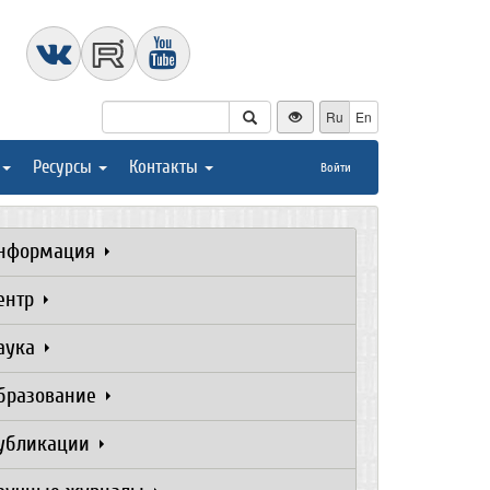
Ru
En
Ресурсы
Контакты
Войти
нформация
ентр
аука
бразование
убликации