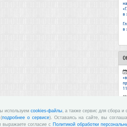
н
«
в
Г
в
О
«
пр
11
ст
«И
мы используем
cookies-файлы
, а также сервис для сбора и
(
подробнее о сервисе
). Оставаясь на сайте, вы соглаша
п
и выражаете согласие с
Политикой обработки персональн