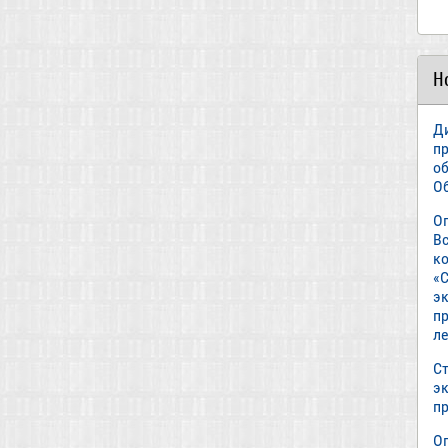
Н
Д
п
о
О
О
В
к
«С
э
пр
л
Ст
э
п
О