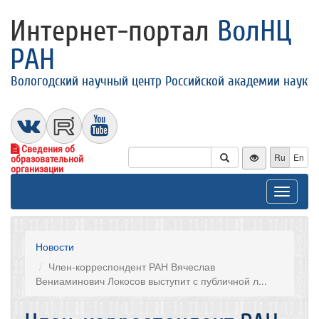
Интернет-портал
ВолНЦ
РАН
Вологодский научный центр Российской академии наук
Сведения об
Ru
En
образовательной
организации
Toggle
navigat
Новости
Член-корреспондент РАН Вячеслав
Вениаминович Локосов выступит с публичной л...