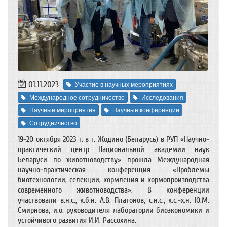
01.11.2023
Участие в научных мероприятиях
Международное сотрудничество
Исследования
Научные мероприятия
Научные конференции
Сотрудничество
19-20 октября 2023 г. в г. Жодино (Беларусь) в РУП «Научно-
практический центр Национальной академии наук
Беларуси по животноводству» прошла Международная
научно-практическая конференция «Проблемы
биотехнологии, селекции, кормления и кормопроизводства
современного животноводства». В конференции
участвовали в.н.с., к.б.н. А.В. Платонов, с.н.с., к.с.-х.н. Ю.М.
Смирнова, и.о. руководителя лаборатории биоэкономики и
устойчивого развития И.И. Рассохина.