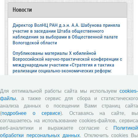
Новости
Директор ВолНЦ РАН д.э.н. А.А. Шабунова приняла
участие в заседании Штаба общественного
наблюдения за выборами в Общественной палате
Вологодской области
Опубликованы материалы X юбилейной
Всероссийской научно-практической конференции с
международным участием «Стратегия и тактика
реализации социально-экономических реформ:
национальные приоритеты и проекты»,
приуроченной к 35-летию Центра
Для оптимальной работы сайта мы используем
cookies-
Стратегия и тактика реализации социально-
файлы
, а также сервис для сбора и статистического
экономических реформ: национальные приоритеты
и проекты
анализа данных о посещении Вами страниц сайта
(
подробнее о сервисе
). Оставаясь на сайте, в
Опубликованы материалы XI Международной
соглашаетесь на использование cookies-файлов, сервиса
научно-практической интернет-конференции
«Глобальные вызовы и региональное развитие в
веб-аналитики и выражаете согласие с
Политикой
зеркале социологических измерений»
обработки персональных данных
. Отключить cookies В