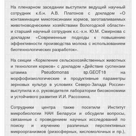
На пленарном заседании выступили ведущий научный
сотрудник к.б.н. А.В. Платонов с докладом «О
контаминации микотоксинами кормов, заготавливаемых
животноводческими хозяйствами Вологодской области»
и старший научный сотрудник к.с.-х.н. Ю.М. Смирнова с
докладом «Современные подходы к повышению
эффективности производства молока с использованием
биотехнологических разработок».
На секции «Кормление сельскохозяйственных животных
и технология кормов» с докладом «Действие суспензии
штамма Pseudomonas sp.GEOT18 на
морфофизиологические и продуктивные параметры
зерновых культур в условиях Северо-Запада России»
выступила и.о. руководителя лаборатории биоэкономики
и устойчивого развития И.И. Рассохина.
Сотрудники центра также посетили Институт
микробиологии НАН Беларуси и обсудили вопросы,
связанные с проведением научных исследований по
поиску и изучению различных перспективных
микроорганизмов (ризосферных, кисломолочных и пр.),