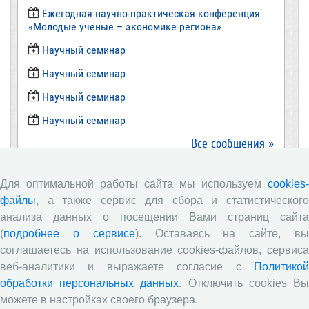
Ежегодная научно-практическая конференция
«Молодые ученые – экономике региона»
​Научный семинар
​Научный семинар
Научный семинар
​Научный семинар
Все сообщения »
Для оптимальной работы сайта мы используем
cookies-
Новости
файлы
, а также сервис для сбора и статистического
анализа данных о посещении Вами страниц сайта
Директор ВолНЦ РАН д.э.н. А.А. Шабунова приняла
(
подробнее о сервисе
). Оставаясь на сайте, в
участие в заседании Штаба общественного
соглашаетесь на использование cookies-файлов, сервиса
наблюдения за выборами в Общественной палате
Вологодской области
веб-аналитики и выражаете согласие с
Политикой
обработки персональных данных
. Отключить cookies В
Опубликованы материалы X юбилейной
можете в настройках своего браузера.
Всероссийской научно-практической конференции с