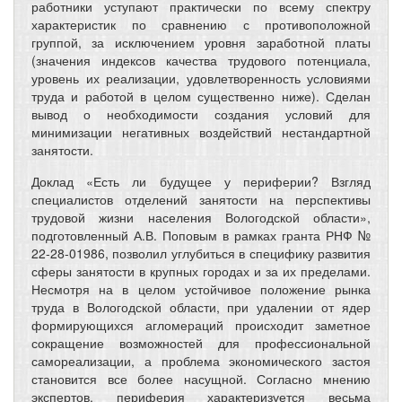
работники уступают практически по всему спектру
характеристик по сравнению с противоположной
группой, за исключением уровня заработной платы
(значения индексов качества трудового потенциала,
уровень их реализации, удовлетворенность условиями
труда и работой в целом существенно ниже). Сделан
вывод о необходимости создания условий для
минимизации негативных воздействий нестандартной
занятости.
Доклад «Есть ли будущее у периферии? Взгляд
специалистов отделений занятости на перспективы
трудовой жизни населения Вологодской области»,
подготовленный А.В. Поповым в рамках гранта РНФ №
22-28-01986, позволил углубиться в специфику развития
сферы занятости в крупных городах и за их пределами.
Несмотря на в целом устойчивое положение рынка
труда в Вологодской области, при удалении от ядер
формирующихся агломераций происходит заметное
сокращение возможностей для профессиональной
самореализации, а проблема экономического застоя
становится все более насущной. Согласно мнению
экспертов, периферия характеризуется весьма