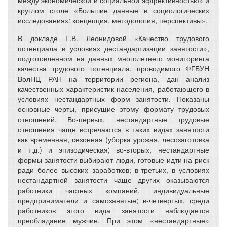
круглом столе «Большие данные в социологических
исследованиях: концепция, методология, перспективы».
В докладе Г.В. Леонидовой «Качество трудового
потенциала в условиях дестандартизации занятости»,
подготовленном на данных многолетнего мониторинга
качества трудового потенциала, проводимого ФГБУН
ВолНЦ РАН на территории региона, дан анализ
качественных характеристик населения, работающего в
условиях нестандартных форм занятости. Показаны
основные черты, присущие этому формату трудовых
отношений. Во-первых, нестандартные трудовые
отношения чаще встречаются в таких видах занятости
как временная, сезонная (уборка урожая, лесозаготовка
и т.д.) и эпизодическая; во-вторых, нестандартные
формы занятости выбирают люди, готовые идти на риск
ради более высоких заработков; в-третьих, в условиях
нестандартной занятости чаще других оказываются
работники частных компаний, индивидуальные
предприниматели и самозанятые; в-четвертых, среди
работников этого вида занятости наблюдается
преобладание мужчин. При этом «нестандартные»