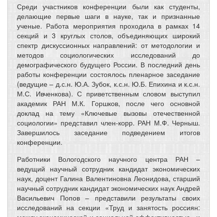
Среди участников конференции были как студенты,
делающие первые шаги в науке, так и признанные
ученые. Работа мероприятия проходила в рамках 14
секций и 3 круглых столов, объединяющих широкий
спектр дискуссионных направлений: от методологии и
методов социологических исследований до
демографического будущего России. В последний день
работы конференции состоялось пленарное заседание
(ведущие – д.с.н. Ю.А. Зубок, к.с.н. Ю.Б. Епихина и к.с.н.
М.С. Ивченкова). С приветственным словом выступил
академик РАН М.К. Горшков, после чего основной
доклад на тему «Ключевые вызовы отечественной
социологии» представил член-корр. РАН М.Ф. Черныш.
Завершилось заседание подведением итогов
конференции.
Работники Вологодского научного центра РАН –
ведущий научный сотрудник кандидат экономических
наук, доцент Галина Валентиновна Леонидова, старший
научный сотрудник кандидат экономических наук Андрей
Васильевич Попов – представили результаты своих
исследований на секции «Труд и занятость россиян:
между экономической и социальной эффективностью» и