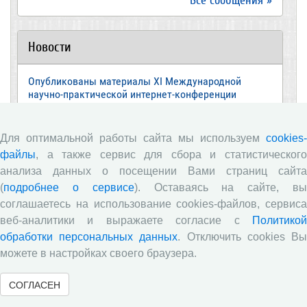
Все сообщения »
Новости
Опубликованы материалы XI Международной
научно-практической интернет-конференции
«Глобальные вызовы и региональное развитие в
зеркале социологических измерений»
Для оптимальной работы сайта мы используем
cookies-
Глобальные вызовы и региональное развитие в
файлы
, а также сервис для сбора и статистического
зеркале социологических измерений
анализа данных о посещении Вами страниц сайта
Вышел новый выпуск информационно-
(
подробнее о сервисе
). Оставаясь на сайте, в
аналитического бюллетеня «Эффективность
соглашаетесь на использование cookies-файлов, сервиса
государственного управления в оценках
населения», посвященный результатам
веб-аналитики и выражаете согласие с
Политикой
социологического опроса жителей Вологодской
обработки персональных данных
. Отключить cookies В
области в июне 2026 года
можете в настройках своего браузера.
Развитие академической науки в регионе: круглый
стол с участием представителей Санкт‑Петербурга
СОГЛАСЕН
и Вологодской области