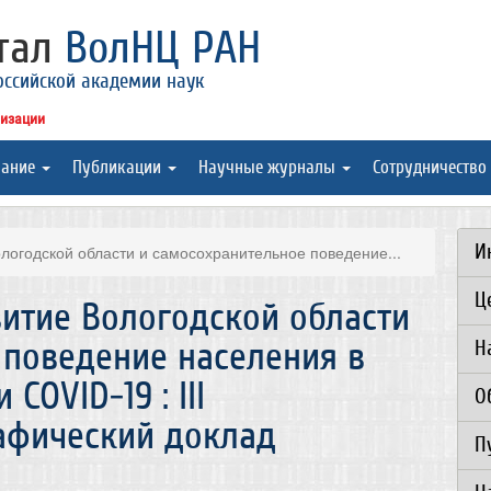
ртал
ВолНЦ РАН
оссийской академии наук
низации
вание
Публикации
Научные журналы
Сотрудничество
И
логодской области и самосохранительное поведение...
Ц
итие Вологодской области
 поведение населения в
Н
COVID-19 : III
О
афический доклад
П