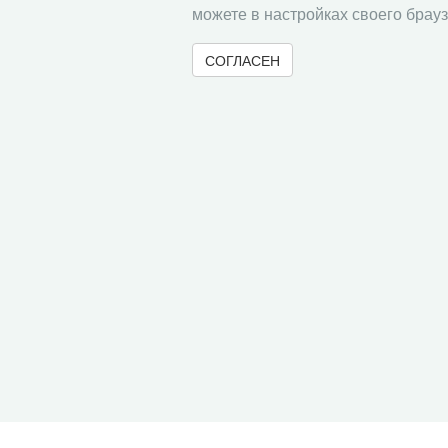
можете в настройках своего брауз
СОГЛАСЕН
© 2000-2026 Вологодский научный центр Российско
Контент доступен под лицензией
Creative Commons 
Метаданные издания можно просматривать, скачивать, копировать