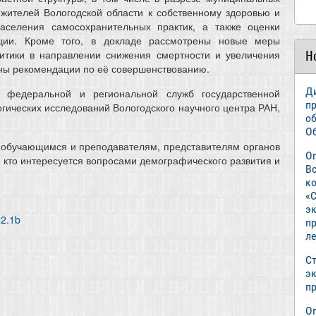
жителей Вологодской области к собственному здоровью и
населения самосохранительных практик, а также оценки
ции. Кроме того, в докладе рассмотрены новые меры
итики в направлении снижения смертности и увеличения
Н
ны рекомендации по её совершенствованию.
Д
 федеральной и региональной служб государственной
п
огических исследований Вологодского научного центра РАН,
о
О
 обучающимся и преподавателям, представителям органов
О
м, кто интересуется вопросами демографического развития и
В
к
«С
э
22.1b
пр
л
Ст
э
п
О