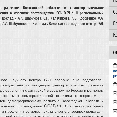
Н
е развитие Вологодской области и самосохранительное
С
ления в условиях постпандемии COVID-19
: III региональный
доклад / А.А. Шабунова, О.Н. Калачикова, А.В. Короленко, А.А.
Р
д. А.А. Шабуновой. – Вологда : Вологодский научный центр РАН,
К
О
к
р
ского научного центра РАН впервые был подготовлен
ержащий анализ тенденций демографического развития
од в сравнении с ситуацией в среднем по России и регионам
 также мер демографической политики с акцентом на
щен демографическому развитию Вологодской области и
условиях постпандемии COVID-19. В частности, авторами
и населения региона, показателей его воспроизводства и
растной структуры, в том числе в разрезе муниципальных