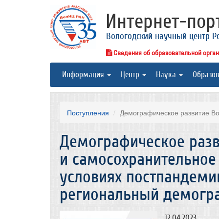
Интернет-по
Вологодский научный центр Р
Сведения об образовательной орга
Информация
Центр
Наука
Образо
Поступления
Демографическое развитие Во
Демографическое разв
и самосохранительное
условиях постпандемии 
региональный демогр
12.04.2023