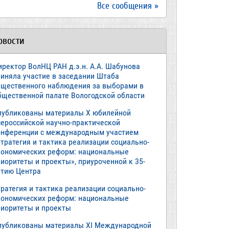
Все сообщения »
овости
иректор ВолНЦ РАН д.э.н. А.А. Шабунова
риняла участие в заседании Штаба
бщественного наблюдения за выборами в
бщественной палате Вологодской области
публикованы материалы X юбилейной
сероссийской научно-практической
онференции с международным участием
тратегия и тактика реализации социально-
кономических реформ: национальные
иоритеты и проекты», приуроченной к 35-
етию Центра
ратегия и тактика реализации социально-
кономических реформ: национальные
риоритеты и проекты
публикованы материалы XI Международной