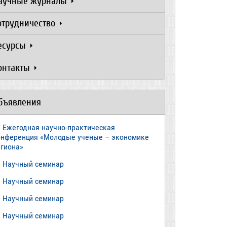
аучные журналы
отрудничество
есурсы
онтакты
бъявления
Ежегодная научно-практическая
онференция «Молодые ученые – экономике
егиона»
​Научный семинар
​Научный семинар
Научный семинар
​Научный семинар