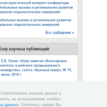
аучно-практической интернет-конференции
Глобальные вызовы и региональное развитие
 зеркале социологических измерений»
лобальные вызовы и региональное развитие
 зеркале социологических измерений
Все сообщения »
бзор научных публикаций
Е.В. Лукин: обзор заметки «Вологодчина
взлетела» в рейтинге промышленного
оизводства», газета «Красный север», № 74,
 июля, 2018 г.
Экспертное мнение А.И. Поваровой: обзор
атьи «Регионам хватит денег», газета
звестия», №88, 2018 г.
 статистического анализа данных о
етесь на использование cookies-
В.Н. Барсуков: обзор статьи «Повышение
енсионного возраста: позитивные эффекты и
ых данных
. Отключить cookies Вы