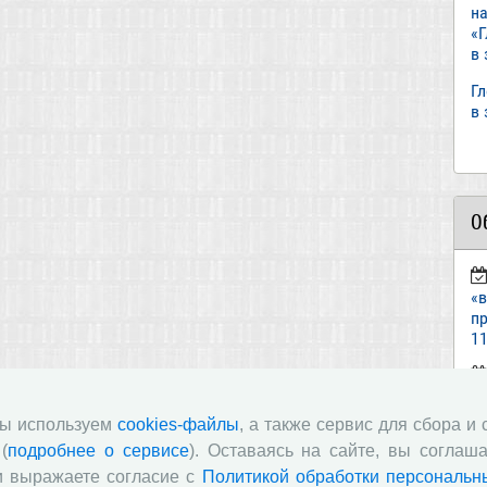
н
«
в
Г
в
О
«
пр
11
ст
«И
мы используем
cookies-файлы
, а также сервис для сбора и
(
подробнее о сервисе
). Оставаясь на сайте, вы соглаша
п
и выражаете согласие с
Политикой обработки персональн