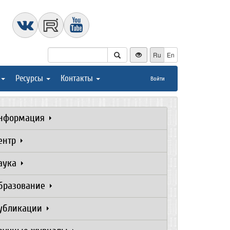
Ru
En
Ресурсы
Контакты
Войти
нформация
ентр
аука
бразование
убликации