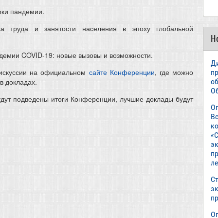
оки пандемии.
а труда и занятости населения в эпоху глобальной
Н
ндемии COVID-19: новые вызовы и возможности.
Д
дискуссии на официальном
сайте Конференции
, где можно
п
в докладах.
о
О
удут подведены итоги Конференции, лучшие доклады будут
О
В
к
«С
э
пр
л
Ст
э
п
О