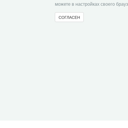
можете в настройках своего брауз
СОГЛАСЕН
© 2000-2026 Вологодский научный центр Российско
Контент доступен под лицензией
Creative Commons 
Метаданные издания можно просматривать, скачивать, копировать