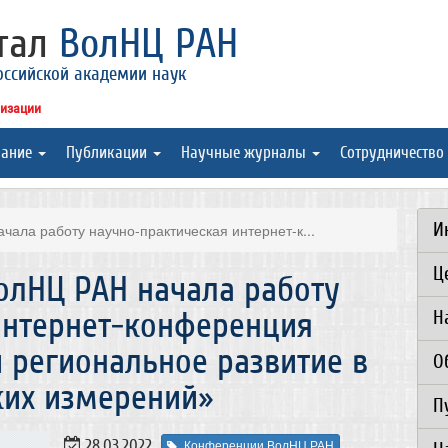
ртал
ВолНЦ РАН
оссийской академии наук
низации
вание
Публикации
Научные журналы
Сотрудничество
И
чала работу научно-практическая интернет-к...
Ц
ВолНЦ РАН начала работу
интернет-конференция
Н
 региональное развитие в
О
ких измерений»
П
28.03.2022
Конференции ВолНЦ РАН