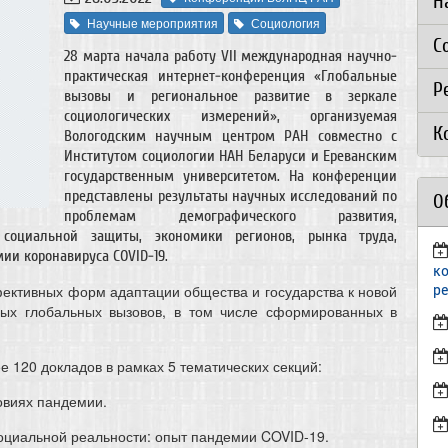
Н
Научные мероприятия
Социология
С
28 марта начала работу VII международная научно-
практическая интернет-конференция «Глобальные
Р
вызовы и региональное развитие в зеркале
социологических измерений», организуемая
К
Вологодским научным центром РАН совместно с
Институтом социологии НАН Беларуси и Ереванским
государственным университетом. На конференции
представлены результаты научных исследований по
О
проблемам демографического развития,
 социальной защиты, экономики регионов, рынка труда,
ии коронавируса COVID-19.
к
р
ективных форм адаптации общества и государства к новой
ных глобальных вызовов, в том числе сформированных в
 120 докладов в рамках 5 тематических секций:
овиях пандемии.
социальной реальности: опыт пандемии COVID-19.