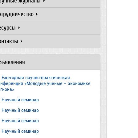
аучные журналы
отрудничество
есурсы
онтакты
бъявления
Ежегодная научно-практическая
онференция «Молодые ученые – экономике
егиона»
​Научный семинар
​Научный семинар
Научный семинар
​Научный семинар