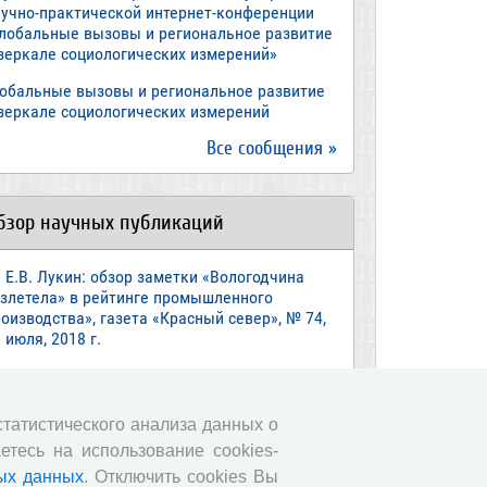
аучно-практической интернет-конференции
Глобальные вызовы и региональное развитие
 зеркале социологических измерений»
лобальные вызовы и региональное развитие
 зеркале социологических измерений
Все сообщения »
бзор научных публикаций
Е.В. Лукин: обзор заметки «Вологодчина
взлетела» в рейтинге промышленного
оизводства», газета «Красный север», № 74,
 июля, 2018 г.
Экспертное мнение А.И. Поваровой: обзор
атьи «Регионам хватит денег», газета
звестия», №88, 2018 г.
 статистического анализа данных о
етесь на использование cookies-
В.Н. Барсуков: обзор статьи «Повышение
енсионного возраста: позитивные эффекты и
ых данных
. Отключить cookies Вы