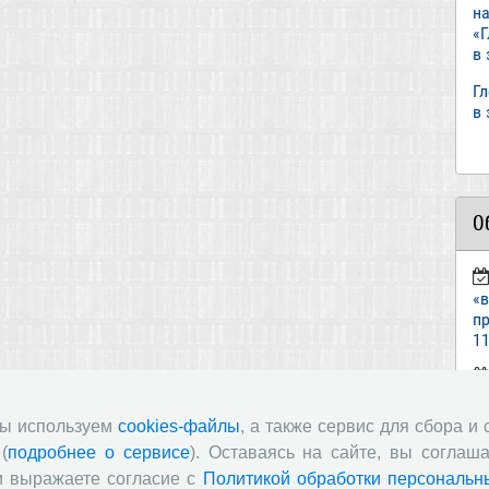
н
«
в
Г
в
О
«
пр
11
ст
«И
мы используем
cookies-файлы
, а также сервис для сбора и
(
подробнее о сервисе
). Оставаясь на сайте, вы соглаша
п
и выражаете согласие с
Политикой обработки персональн