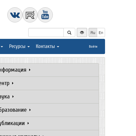
Ru
En
Ресурсы
Контакты
Войти
нформация
ентр
аука
бразование
убликации