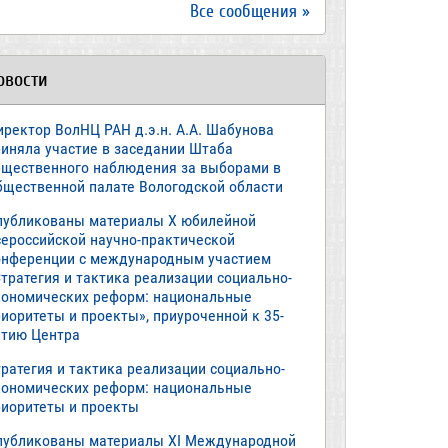
Все сообщения »
овости
иректор ВолНЦ РАН д.э.н. А.А. Шабунова
риняла участие в заседании Штаба
бщественного наблюдения за выборами в
бщественной палате Вологодской области
публикованы материалы X юбилейной
сероссийской научно-практической
онференции с международным участием
тратегия и тактика реализации социально-
кономических реформ: национальные
иоритеты и проекты», приуроченной к 35-
етию Центра
ратегия и тактика реализации социально-
кономических реформ: национальные
риоритеты и проекты
публикованы материалы XI Международной