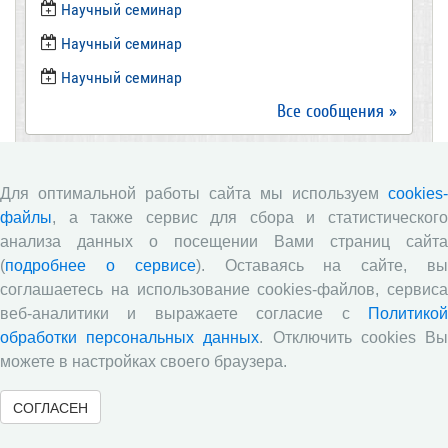
​Научный семинар
Научный семинар
​Научный семинар
Все сообщения »
Новости
Для оптимальной работы сайта мы используем
cookies-
файлы
, а также сервис для сбора и статистического
Директор ВолНЦ РАН д.э.н. А.А. Шабунова приняла
анализа данных о посещении Вами страниц сайта
участие в заседании Штаба общественного
(
подробнее о сервисе
). Оставаясь на сайте, в
наблюдения за выборами в Общественной палате
Вологодской области
соглашаетесь на использование cookies-файлов, сервиса
веб-аналитики и выражаете согласие с
Политикой
Опубликованы материалы X юбилейной
обработки персональных данных
. Отключить cookies В
Всероссийской научно-практической конференции с
международным участием «Стратегия и тактика
можете в настройках своего браузера.
реализации социально-экономических реформ:
национальные приоритеты и проекты»,
СОГЛАСЕН
приуроченной к 35-летию Центра