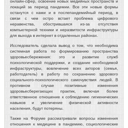
онлайн-сфер, освоение новых медийных пространств и
локаций за период пандемии. Все эти новые формы
останутся с нами и в послепандемийный период, в
связи с чем остро встает проблема цифрового
неравенства, обострившаяся из-за отсутствия
компьютерной техники и неразвитости инфраструктуры
для выхода в интернет в отдаленных районах.
Исследователь сделала вывод о том, что необходима
системная работа по формированию пространства
здоровьесбережения: это и развитие служб
психологической поддержки, и создание необходимой
инфраструктуры, вовлечение всех акторов (семья,
работодатель) в работу по сохранению здорового
социального-психологического самочувствия людей. В
противном случае позитивные изменения
здоровьесберегающих практик, включая более
ответственное отношение к соблюдению гигиенических
навыков и увеличение физической активности
населения, будут потеряны.
Также на Форуме рассматривали вопросы изменения
отношения к медицине в пандемию, социологические