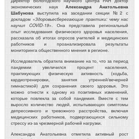
Директор Вологодского научного центра РАН доктор
экономических наук
Александра Анатольевна
Шабунова
выступила на заседании секции №2 с
докладом
«Здоровьесберегающие практики: чему нас
научил COVID-19»
. Она представила региональный
опыт исследования физического здоровья населения,
рассказала об итогах опросов учителей и медицинских
работников и проанализировала результаты
мониторинга общественного мнения в регионе.
Исследователь обратила внимание на то, что за период
пандемии увеличился процент населения,
практикующих физическую активность (ходьба,
кардиотренировки, занятия утренней/вечерней
гимнастикой) для сохранения своего здоровья. Это
можно отнести к одному из позитивных изменений,
которые повлекла за собой пандемия. Вместе с тем
выросло количество людей, испытывающих симптомы
депрессивного и тревожного расстройства, включая
медицинских работников, подвергающихся сильному
стрессу из-за чрезмерной рабочей нагрузки.
Александра Анатольевна отметила активный рост