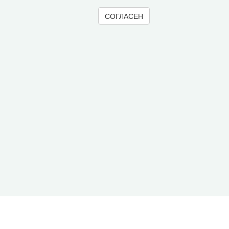
СОГЛАСЕН
© 2000-2026 Вологодский научный центр Российско
Контент доступен под лицензией
Creative Commons 
Метаданные издания можно просматривать, скачивать, копировать