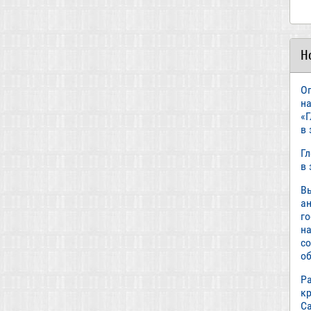
Н
О
н
«
в
Г
в
В
а
г
н
с
об
Р
к
С