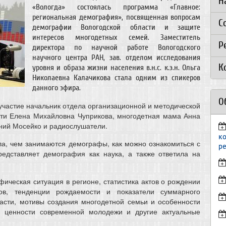
Н
«Вологда» состоялась программа «Главное:
региональная демография», посвященная вопросам
С
демографии Вологодской области и защите
интересов многодетных семей. Заместитель
Р
директора по научной работе Вологодского
научного центра РАН, зав. отделом исследования
К
уровня и образа жизни населения в.н.с. к.э.н. Ольга
Николаевна Калачикова стала одним из спикеров
данного эфира.
О
участие начальник отдела организационной и методической
сти Елена Михайловна Чуприкова, многодетная мама Анна
ний Мосейко и радиослушатели.
к
ла, чем занимаются демографы, как можно ознакомиться с
р
редставляет демография как наука, а также ответила на
ческая ситуация в регионе, статистика актов о рождении
ов, тенденции рождаемости и показатели суммарного
асти, мотивы создания многодетной семьи и особенности
е ценности современной молодежи и другие актуальные