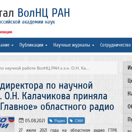
ртал
ВолНЦ РАН
оссийской академии наук
низации
вание
Публикации
Научные журналы
Сотрудничество
И
о научной работе ВолНЦ РАН к.э.н. О.Н. Ка...
Ц
. директора по научной
. О.Н. Калачикова приняла
Н
Главное» областного радио
О
П
05.08.2021
Радио
СМИ
27 июля 2021 года на областном радио ГТРК