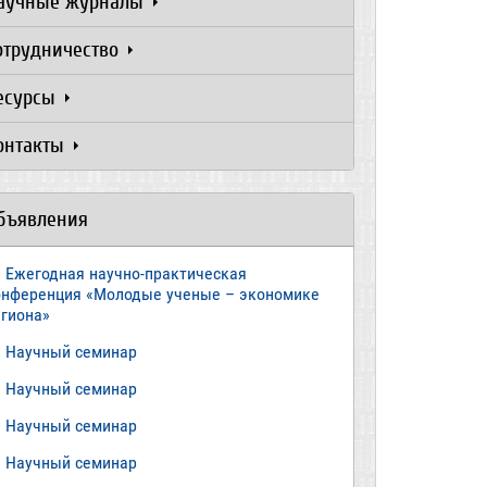
аучные журналы
отрудничество
есурсы
онтакты
бъявления
Ежегодная научно-практическая
онференция «Молодые ученые – экономике
егиона»
​Научный семинар
​Научный семинар
Научный семинар
​Научный семинар