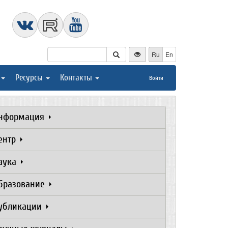
Ru
En
Ресурсы
Контакты
Войти
нформация
ентр
аука
бразование
убликации