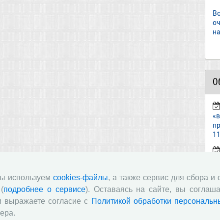
В
о
на
О
«
пр
11
ст
«И
мы используем
cookies-файлы
, а также сервис для сбора и
(
подробнее о сервисе
). Оставаясь на сайте, вы соглаша
п
и выражаете согласие с
Политикой обработки персональн
в
ера.
по