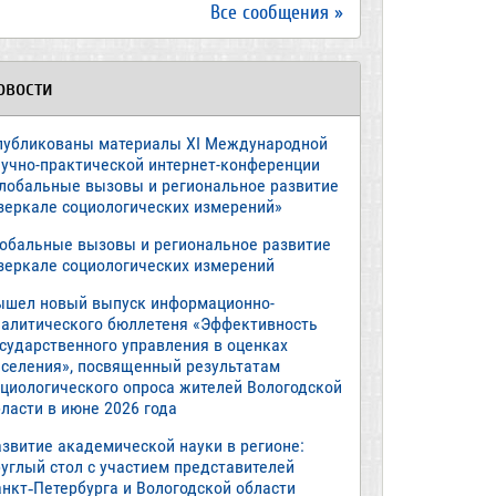
Все сообщения »
овости
публикованы материалы XI Международной
аучно-практической интернет-конференции
Глобальные вызовы и региональное развитие
 зеркале социологических измерений»
лобальные вызовы и региональное развитие
 зеркале социологических измерений
ышел новый выпуск информационно-
налитического бюллетеня «Эффективность
осударственного управления в оценках
аселения», посвященный результатам
оциологического опроса жителей Вологодской
ласти в июне 2026 года
азвитие академической науки в регионе:
руглый стол с участием представителей
анкт‑Петербурга и Вологодской области