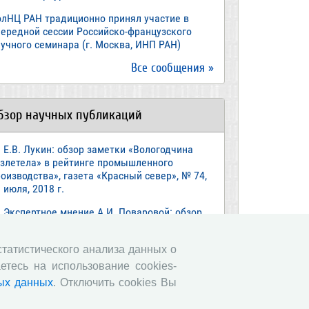
олНЦ РАН традиционно принял участие в
чередной сессии Российско-французского
учного семинара (г. Москва, ИНП РАН)
Все сообщения »
бзор научных публикаций
Е.В. Лукин: обзор заметки «Вологодчина
взлетела» в рейтинге промышленного
оизводства», газета «Красный север», № 74,
 июля, 2018 г.
Экспертное мнение А.И. Поваровой: обзор
атьи «Регионам хватит денег», газета
звестия», №88, 2018 г.
 статистического анализа данных о
В.Н. Барсуков: обзор статьи «Повышение
етесь на использование cookies-
енсионного возраста: позитивные эффекты и
ых данных
. Отключить cookies Вы
ероятные риски», журнал «Экономическая
литика» №1, 2018 г.