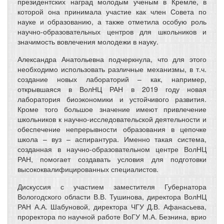
президентских наград молодым ученым в Кремле, в
которой она принимала участие как член Совета по
науке и образованию, а также отметила особую роль
научно-образовательных центров для школьников и
значимость вовлечения молодежи в науку.
Александра Анатольевна подчеркнула, что для этого
необходимо использовать различные механизмы, в т.ч.
создание новых лабораторий – как, например,
открывшаяся в ВолНЦ РАН в 2019 году новая
лаборатория биоэкономики и устойчивого развития.
Кроме того большое значение имеют привлечение
школьников к научно-исследовательской деятельности и
обеспечение непрерывности образования в цепочке
школа – вуз – аспирантура. Именно такая система,
созданная в научно-образовательном центре ВолНЦ
РАН, помогает создавать условия для подготовки
высококвалифицированных специалистов.
Дискуссия с участием заместителя Губернатора
Вологодского области В.В. Тушинова, директора ВолНЦ
РАН А.А. Шабуновой, директора ЧГУ Д.В. Афанасьева,
проректора по научной работе ВоГУ М.А. Безнина, врио