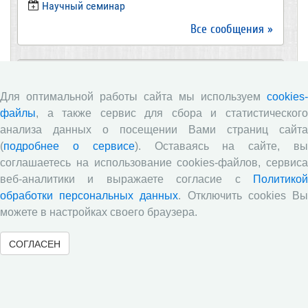
​Научный семинар
Все сообщения »
Новости
Для оптимальной работы сайта мы используем
cookies-
Директор ВолНЦ РАН д.э.н. А.А. Шабунова приняла
файлы
, а также сервис для сбора и статистического
участие в заседании Штаба общественного
анализа данных о посещении Вами страниц сайта
наблюдения за выборами в Общественной палате
(
подробнее о сервисе
). Оставаясь на сайте, в
Вологодской области
соглашаетесь на использование cookies-файлов, сервиса
Опубликованы материалы X юбилейной
веб-аналитики и выражаете согласие с
Политикой
Всероссийской научно-практической конференции с
обработки персональных данных
. Отключить cookies В
международным участием «Стратегия и тактика
реализации социально-экономических реформ:
можете в настройках своего браузера.
национальные приоритеты и проекты»,
приуроченной к 35-летию Центра
СОГЛАСЕН
Стратегия и тактика реализации социально-
экономических реформ: национальные приоритеты
и проекты