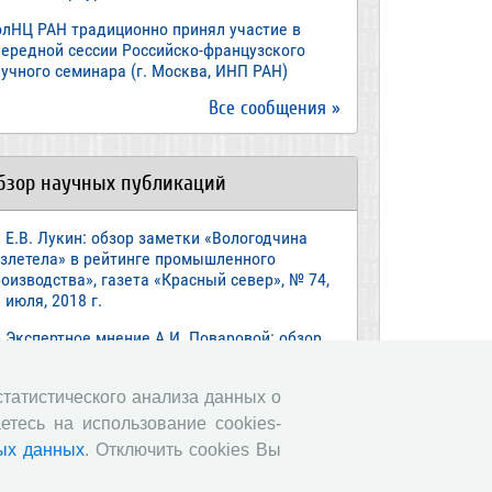
олНЦ РАН традиционно принял участие в
чередной сессии Российско-французского
учного семинара (г. Москва, ИНП РАН)
Все сообщения »
бзор научных публикаций
Е.В. Лукин: обзор заметки «Вологодчина
взлетела» в рейтинге промышленного
оизводства», газета «Красный север», № 74,
 июля, 2018 г.
Экспертное мнение А.И. Поваровой: обзор
атьи «Регионам хватит денег», газета
звестия», №88, 2018 г.
 статистического анализа данных о
В.Н. Барсуков: обзор статьи «Повышение
етесь на использование cookies-
енсионного возраста: позитивные эффекты и
ых данных
. Отключить cookies Вы
ероятные риски», журнал «Экономическая
литика» №1, 2018 г.