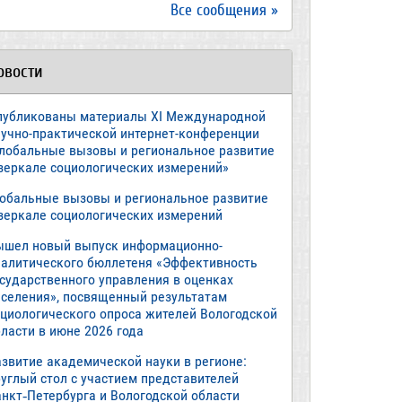
Все сообщения »
овости
публикованы материалы XI Международной
аучно-практической интернет-конференции
Глобальные вызовы и региональное развитие
 зеркале социологических измерений»
лобальные вызовы и региональное развитие
 зеркале социологических измерений
ышел новый выпуск информационно-
налитического бюллетеня «Эффективность
осударственного управления в оценках
аселения», посвященный результатам
оциологического опроса жителей Вологодской
ласти в июне 2026 года
азвитие академической науки в регионе:
руглый стол с участием представителей
анкт‑Петербурга и Вологодской области