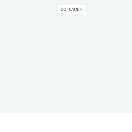
СОГЛАСЕН
© 2000-2026 Вологодский научный центр Российско
Контент доступен под лицензией
Creative Commons 
Метаданные издания можно просматривать, скачивать, копировать