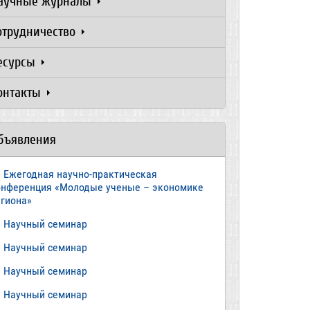
аучные журналы
отрудничество
есурсы
онтакты
бъявления
Ежегодная научно-практическая
онференция «Молодые ученые – экономике
егиона»
​Научный семинар
​Научный семинар
Научный семинар
​Научный семинар