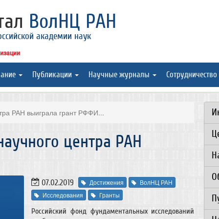
ртал
ВолНЦ РАН
оссийской академии наук
низации
вание
Публикации
Научные журналы
Сотрудничество
И
тра РАН выиграла грант РФФИ...
Ц
научного центра РАН
Н
О
07.02.2019
Достижения
ВолНЦ РАН
Исследования
Гранты
П
Российский фонд фундаментальных исследований