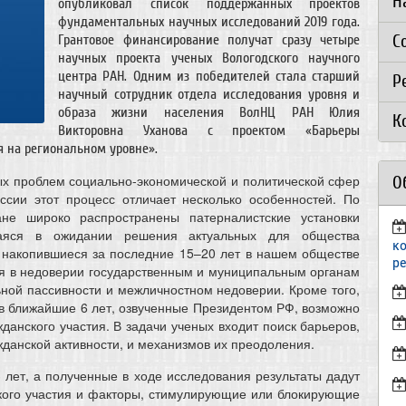
Н
опубликовал список поддержанных проектов
фундаментальных научных исследований 2019 года.
С
Грантовое финансирование получат сразу четыре
научных проекта ученых Вологодского научного
центра РАН. Одним из победителей стала старший
Р
научный сотрудник отдела исследования уровня и
образа жизни населения ВолНЦ РАН Юлия
К
Викторовна Уханова с проектом «Барьеры
я на региональном уровне».
ых проблем социально-экономической и политической сфер
О
сии этот процесс отличает несколько особенностей. По
не широко распространены патерналистские установки
щаяся в ожидании решения актуальных для общества
к
, накопившиеся за последние 15–20 лет в нашем обществе
р
я в недоверии государственным и муниципальным органам
ьной пассивности и межличностном недоверии. Кроме того,
в ближайшие 6 лет, озвученные Президентом РФ, возможно
данского участия. В задачи ученых входит поиск барьеров,
анской активности, и механизмов их преодоления.
 лет, а полученные в ходе исследования результаты дадут
кого участия и факторы, стимулирующие или блокирующие