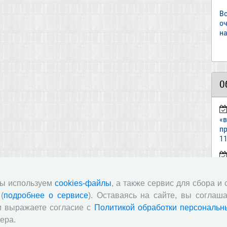
В
о
на
О
«
пр
11
ст
«И
мы используем
cookies-файлы
, а также сервис для сбора и
(
подробнее о сервисе
). Оставаясь на сайте, вы соглаша
п
и выражаете согласие с
Политикой обработки персональн
в
ера.
по