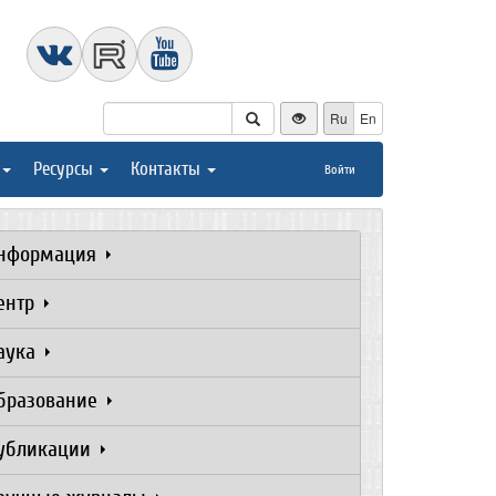
Ru
En
Ресурсы
Контакты
Войти
нформация
ентр
аука
бразование
убликации