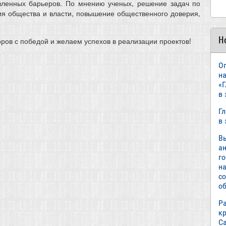
вленных барьеров. По мнению ученых, решение задач по
ия общества и власти, повышение общественного доверия,
Н
оров с победой и желаем успехов в реализации проектов!
О
н
«
в
Г
в
В
а
г
н
с
об
Р
к
С