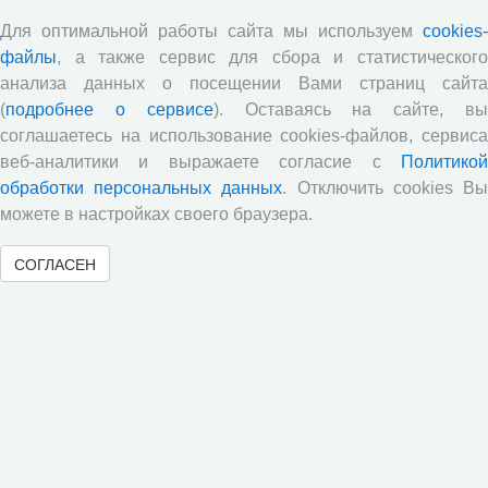
Все сообщения »
Для оптимальной работы сайта мы используем
cookies-
файлы
, а также сервис для сбора и статистического
анализа данных о посещении Вами страниц сайта
Обзор научных публикаций
(
подробнее о сервисе
). Оставаясь на сайте, в
соглашаетесь на использование cookies-файлов, сервиса
Е.В. Лукин: обзор заметки «Вологодчина
веб-аналитики и выражаете согласие с
Политикой
«взлетела» в рейтинге промышленного
обработки персональных данных
. Отключить cookies В
производства», газета «Красный север», № 74, 11
можете в настройках своего браузера.
июля, 2018 г.
Экспертное мнение А.И. Поваровой: обзор
СОГЛАСЕН
статьи «Регионам хватит денег», газета «Известия»,
№88, 2018 г.
В.Н. Барсуков: обзор статьи «Повышение
пенсионного возраста: позитивные эффекты и
вероятные риски», журнал «Экономическая
политика» №1, 2018 г.
С.А. Кожевников: обзор статьи А. Лабыкина
«Агро 24» переводит пищевую цепочку в онлайн»,
журнал «Эксперт», №8, 2018 г.