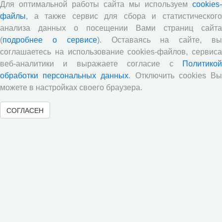
Для оптимальной работы сайта мы используем
cookies-
файлы
, а также сервис для сбора и статистического
анализа данных о посещении Вами страниц сайта
Обзор научных публикаций
(
подробнее о сервисе
). Оставаясь на сайте, в
соглашаетесь на использование cookies-файлов, сервиса
Е.В. Лукин: обзор заметки «Вологодчина
веб-аналитики и выражаете согласие с
Политикой
«взлетела» в рейтинге промышленного
обработки персональных данных
. Отключить cookies В
производства», газета «Красный север», № 74, 11
июля, 2018 г.
можете в настройках своего браузера.
Экспертное мнение А.И. Поваровой: обзор
СОГЛАСЕН
статьи «Регионам хватит денег», газета «Известия»,
№88, 2018 г.
В.Н. Барсуков: обзор статьи «Повышение
пенсионного возраста: позитивные эффекты и
вероятные риски», журнал «Экономическая
политика» №1, 2018 г.
С.А. Кожевников: обзор статьи А. Лабыкина
«Агро 24» переводит пищевую цепочку в онлайн»,
журнал «Эксперт», №8, 2018 г.
Молочный парадокс