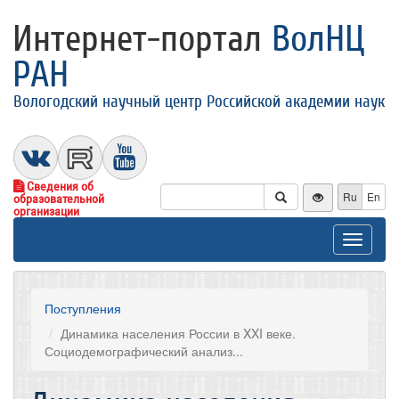
Интернет-портал
ВолНЦ
РАН
Вологодский научный центр Российской академии наук
Сведения об
Ru
En
образовательной
организации
Toggle
navigat
Поступления
Динамика населения России в XXI веке.
Социодемографический анализ...