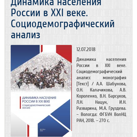
Динамика населения
России в XXI веке.
Социодемографический
анализ
12.07.2018
Динамика населения
России в XXI веке.
Социодемографический
анализ: монография
[Текст] / А.А. Шабунова,
О.Н. Калачикова, А.В.
Короленко, В.Н. Барсуков,
Л.Н. Нацун, И.Н.
Разварина, М.А. Груздева.
– Вологда: ФГБУН ВолНЦ
РАН, 2018. – 270 с.