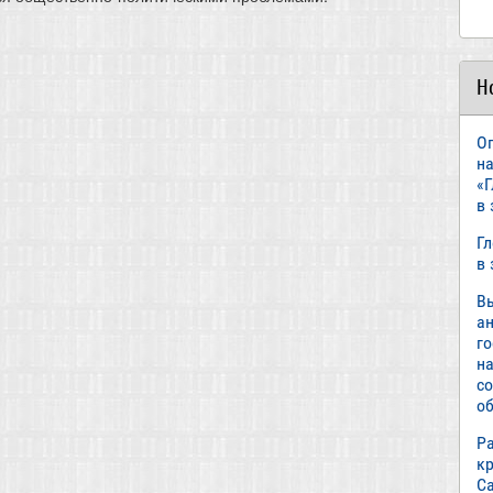
Н
О
н
«
в
Г
в
В
а
г
н
с
об
Р
к
С