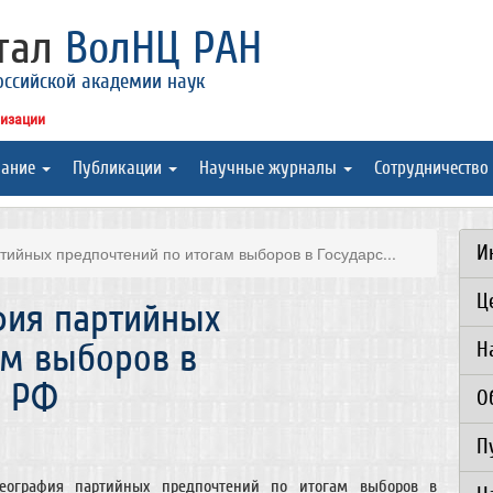
ртал
ВолНЦ РАН
оссийской академии наук
низации
вание
Публикации
Научные журналы
Сотрудничество
И
ийных предпочтений по итогам выборов в Государс...
Ц
фия партийных
ам выборов в
Н
у РФ
О
П
география партийных предпочтений по итогам выборов в