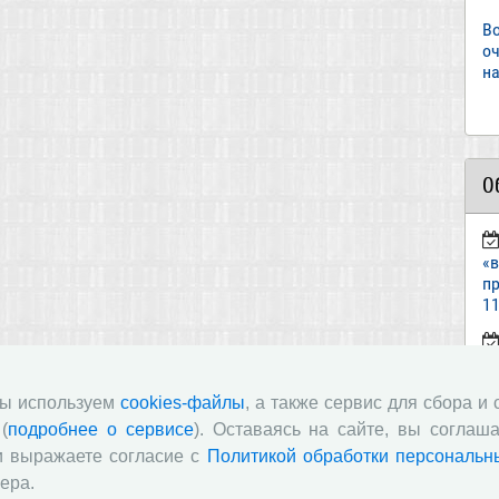
В
о
на
О
«
пр
11
ст
«И
мы используем
cookies-файлы
, а также сервис для сбора и
(
подробнее о сервисе
). Оставаясь на сайте, вы соглаша
п
и выражаете согласие с
Политикой обработки персональн
в
ера.
по