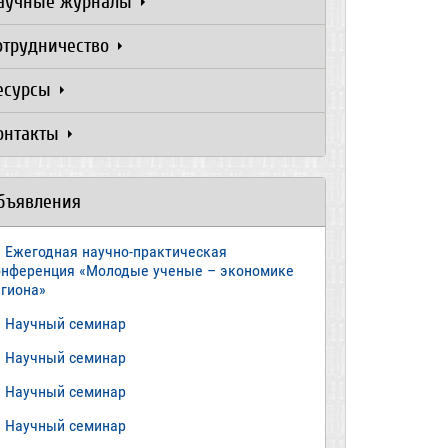
аучные журналы
отрудничество
есурсы
онтакты
бъявления
Ежегодная научно-практическая
онференция «Молодые ученые – экономике
егиона»
​Научный семинар
​Научный семинар
Научный семинар
​Научный семинар