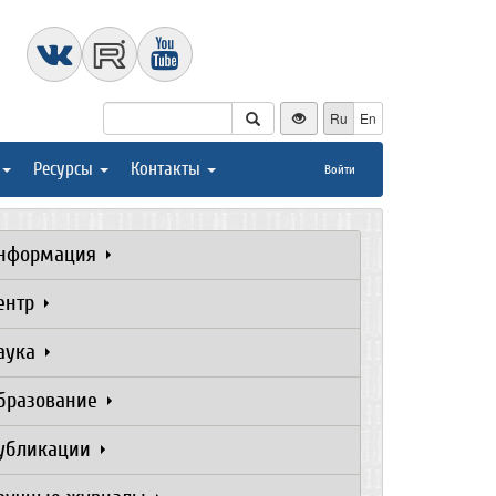
Ru
En
Ресурсы
Контакты
Войти
нформация
ентр
аука
бразование
убликации