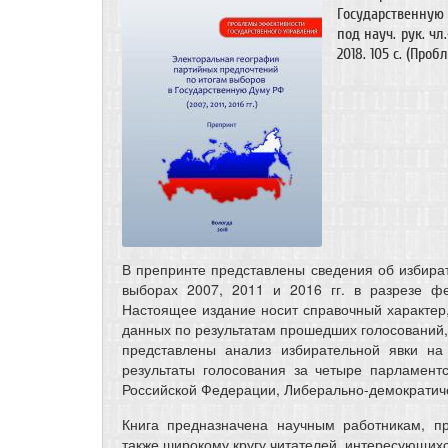
Государственную Д
под науч. рук. чл
2018. 105 с. (Пр
В препринте представлены сведения об избират
выборах 2007, 2011 и 2016 гг. в разрезе ф
Настоящее издание носит справочный характер
данных по результатам прошедших голосований, 
представлены анализ избирательной явки на
результаты голосования за четыре парламент
Российской Федерации, Либерально-демократиче
Книга предназначена научным работникам, п
также широкому кругу читателей, интересующи