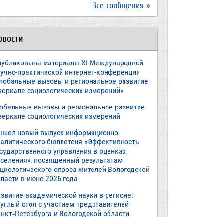
Все сообщения »
овости
публикованы материалы XI Международной
аучно-практической интернет-конференции
Глобальные вызовы и региональное развитие
 зеркале социологических измерений»
лобальные вызовы и региональное развитие
 зеркале социологических измерений
ышел новый выпуск информационно-
налитического бюллетеня «Эффективность
осударственного управления в оценках
аселения», посвященный результатам
оциологического опроса жителей Вологодской
ласти в июне 2026 года
азвитие академической науки в регионе:
руглый стол с участием представителей
анкт‑Петербурга и Вологодской области