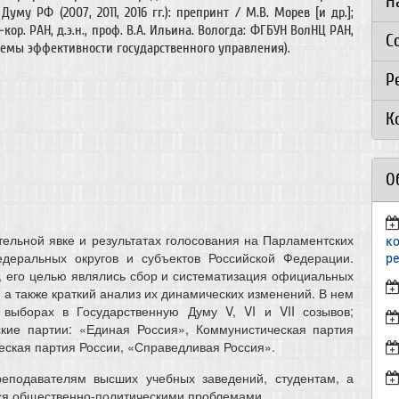
Н
уму РФ (2007, 2011, 2016 гг.): препринт / М.В. Морев [и др.];
.-кор. РАН, д.э.н., проф. В.А. Ильина. Вологда: ФГБУН ВолНЦ РАН,
С
облемы эффективности государственного управления).
Р
К
О
ельной явке и результатах голосования на Парламентских
к
едеральных округов и субъектов Российской Федерации.
р
, его целью являлись сбор и систематизация официальных
а также краткий анализ их динамических изменений. В нем
 выборах в Государственную Думу V, VI и VII созывов;
ские партии: «Единая Россия», Коммунистическая партия
ская партия России, «Справедливая Россия».
реподавателям высших учебных заведений, студентам, а
хся общественно-политическими проблемами.