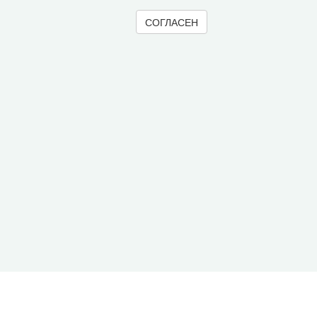
СОГЛАСЕН
© 2000-2026 Вологодский научный центр Российско
Контент доступен под лицензией
Creative Commons 
Метаданные издания можно просматривать, скачивать, копировать