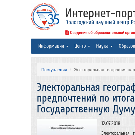
Интернет-по
Вологодский научный центр Р
Сведения об образовательной орга
Информация
Центр
Наука
Образо
Поступления
Электоральная география парт
Электоральная геогра
предпочтений по итог
Государственную Дум
12.07.2018
Электоральная 