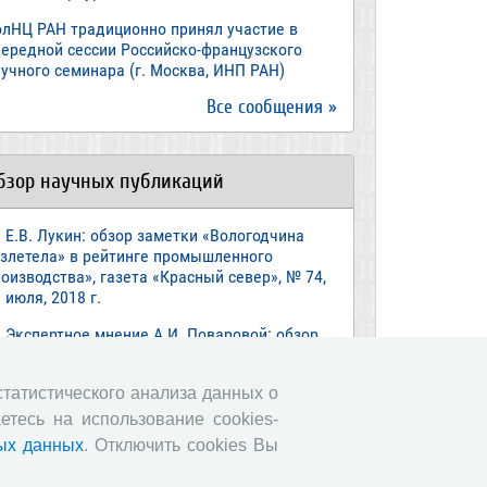
олНЦ РАН традиционно принял участие в
чередной сессии Российско-французского
учного семинара (г. Москва, ИНП РАН)
Все сообщения »
бзор научных публикаций
Е.В. Лукин: обзор заметки «Вологодчина
взлетела» в рейтинге промышленного
оизводства», газета «Красный север», № 74,
 июля, 2018 г.
Экспертное мнение А.И. Поваровой: обзор
атьи «Регионам хватит денег», газета
звестия», №88, 2018 г.
 статистического анализа данных о
В.Н. Барсуков: обзор статьи «Повышение
етесь на использование cookies-
енсионного возраста: позитивные эффекты и
ых данных
. Отключить cookies Вы
ероятные риски», журнал «Экономическая
литика» №1, 2018 г.