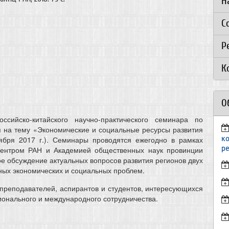
Н
С
Р
К
О
сийско-китайского научно-практического семинара по
я на тему «Экономические и социальные ресурсы развития
к
тября 2017 г.). Семинары проводятся ежегодно в рамках
р
центром РАН и Академией общественных наук провинции
е обсуждение актуальных вопросов развития регионов двух
ьных экономических и социальных проблем.
 преподавателей, аспирантов и студентов, интересующихся
ионального и международного сотрудничества.