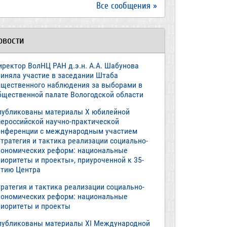
Все сообщения »
овости
иректор ВолНЦ РАН д.э.н. А.А. Шабунова
риняла участие в заседании Штаба
бщественного наблюдения за выборами в
бщественной палате Вологодской области
публикованы материалы X юбилейной
сероссийской научно-практической
онференции с международным участием
тратегия и тактика реализации социально-
кономических реформ: национальные
иоритеты и проекты», приуроченной к 35-
етию Центра
ратегия и тактика реализации социально-
кономических реформ: национальные
риоритеты и проекты
публикованы материалы XI Международной