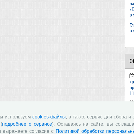
н
«
в
Г
в
О
«
пр
11
ст
«И
мы используем
cookies-файлы
, а также сервис для сбора и
(
подробнее о сервисе
). Оставаясь на сайте, вы соглаша
п
и выражаете согласие с
Политикой обработки персональн