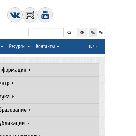
Ru
En
Ресурсы
Контакты
Войти
нформация
ентр
аука
бразование
убликации