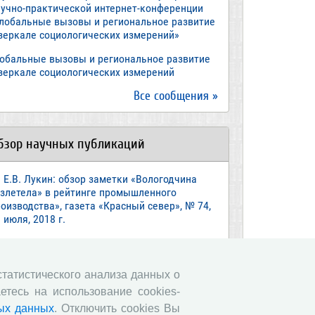
аучно-практической интернет-конференции
Глобальные вызовы и региональное развитие
 зеркале социологических измерений»
лобальные вызовы и региональное развитие
 зеркале социологических измерений
Все сообщения »
бзор научных публикаций
Е.В. Лукин: обзор заметки «Вологодчина
взлетела» в рейтинге промышленного
оизводства», газета «Красный север», № 74,
 июля, 2018 г.
Экспертное мнение А.И. Поваровой: обзор
атьи «Регионам хватит денег», газета
звестия», №88, 2018 г.
 статистического анализа данных о
етесь на использование cookies-
В.Н. Барсуков: обзор статьи «Повышение
енсионного возраста: позитивные эффекты и
ых данных
. Отключить cookies Вы