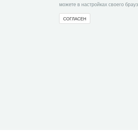
можете в настройках своего брауз
СОГЛАСЕН
© 2000-2026 Вологодский научный центр Российско
Контент доступен под лицензией
Creative Commons 
Метаданные издания можно просматривать, скачивать, копировать