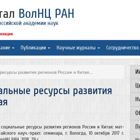
ртал
ВолНЦ РАН
оссийской академии наук
низации
вание
Публикации
Научные журналы
Сотрудничество
И
есурсы развития регионов России и Китая...
Ц
альные ресурсы развития
ая
Н
О
П
 социальные ресурсы развития регионов России и Китая: мат-
айского науч.-практ. семинара, г. Вологда, 10 октября 2017 г.
лНЦ РАН, 2018. 79 с.