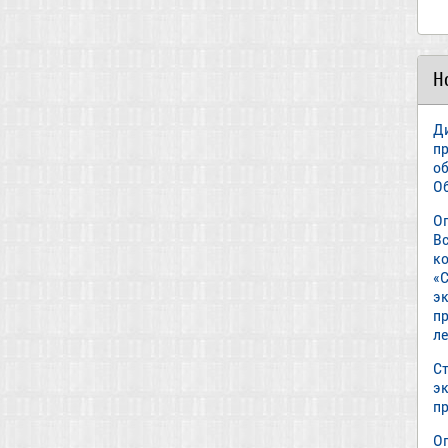
Н
Д
п
о
О
О
В
к
«С
э
пр
л
Ст
э
п
О