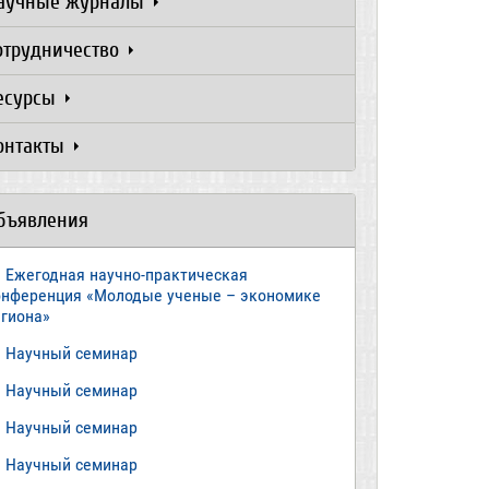
аучные журналы
отрудничество
есурсы
онтакты
бъявления
Ежегодная научно-практическая
онференция «Молодые ученые – экономике
егиона»
​Научный семинар
​Научный семинар
Научный семинар
​Научный семинар