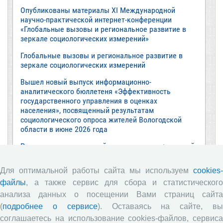
Опубликованы материалы XI Международной
научно-практической интернет-конференции
«Глобальные вызовы и региональное развитие в
зеркале социологических измерений»
Глобальные вызовы и региональное развитие в
зеркале социологических измерений
Вышел новый выпуск информационно-
аналитического бюллетеня «Эффективность
государственного управления в оценках
населения», посвященный результатам
социологического опроса жителей Вологодской
области в июне 2026 года
Развитие академической науки в регионе: круглый
стол с участием представителей Санкт‑Петербурга
и Вологодской области
Для оптимальной работы сайта мы используем
cookies-
ВолНЦ РАН традиционно принял участие в
файлы
, а также сервис для сбора и статистического
очередной сессии Российско-французского
анализа данных о посещении Вами страниц сайта
научного семинара (г. Москва, ИНП РАН)
(
подробнее о сервисе
). Оставаясь на сайте, в
Все сообщения »
соглашаетесь на использование cookies-файлов, сервиса