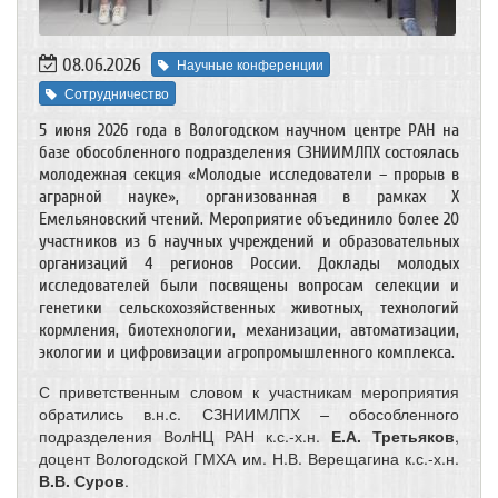
08.06.2026
Научные конференции
Сотрудничество
5 июня 2026 года в Вологодском научном центре РАН на
базе обособленного подразделения СЗНИИМЛПХ состоялась
молодежная секция «Молодые исследователи – прорыв в
аграрной науке», организованная в рамках Х
Емельяновский чтений. Мероприятие объединило более 20
участников из 6 научных учреждений и образовательных
организаций 4 регионов России. Доклады молодых
исследователей были посвящены вопросам селекции и
генетики сельскохозяйственных животных, технологий
кормления, биотехнологии, механизации, автоматизации,
экологии и цифровизации агропромышленного комплекса.
С приветственным словом к участникам мероприятия
обратились в.н.с. СЗНИИМЛПХ
–
обособленного
подразделения ВолНЦ РАН к.с.-х.н.
Е.А. Третьяков
,
доцент Вологодской ГМХА им. Н.В. Верещагина к.с.-х.н.
В.В. Суров
.