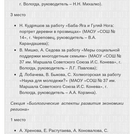
г. Вологда, руководитель – Н.Н. Михалко).
3 место
Н. Кудряшов за работу «Баба-Яга и Гуляй Нога:
портрет деревни в прозвищах» (МАОУ «СОШ №
14», г. Череповец, руководитель – В.А.
Карандашева);
В. Мишко, А. Седова за работу «Меры социальной
поддержки многодетным семьям» (МАОУ «СОШ №
37 им. Маршала Советского Союза И.С. Конева», г.
Вологда, руководитель – Л.Г. Павлова);
Д. Лобачева, В. Быкова, С. Холмогорская за работу
«Наука для молодежи?» (МАОУ «СОШ № 37 им.
Маршала Советского Союза И.С. Конева», г.
Вологда, руководитель – А.А. Корзина).
Секция «Биологические аспекты развития экономики
региона»
1 место
А. Хренова, Е. Растутаева, А. Коновалова, С.