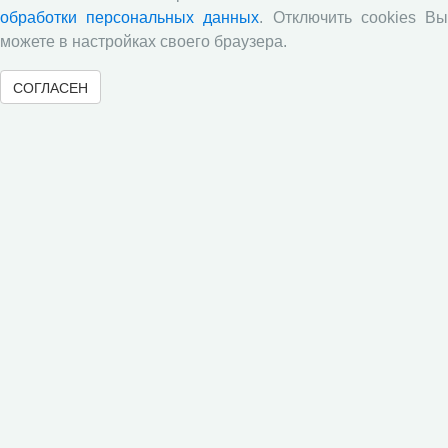
населения», посвященный результатам
обработки персональных данных
. Отключить cookies В
социологического опроса жителей Вологодской
можете в настройках своего браузера.
области в июне 2026 года
Развитие академической науки в регионе: круглый
СОГЛАСЕН
стол с участием представителей Санкт‑Петербурга
и Вологодской области
ВолНЦ РАН традиционно принял участие в
очередной сессии Российско-французского
научного семинара (г. Москва, ИНП РАН)
Председатель Совета молодых ученых ВолНЦ РАН
приняла участие в XIV Всероссийском съезде
советов молодых ученых и студенческих научных
обществ (г. Москва)
Журнал «Экономические и социальные перемены:
факты, тенденции, прогноз» в зеркале экспертных
оценок: результаты опроса 2025 года
Все сообщения »