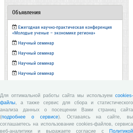
Объявления
Ежегодная научно-практическая конференция
«Молодые ученые – экономике региона»
​Научный семинар
​Научный семинар
Научный семинар
​Научный семинар
Все сообщения »
Для оптимальной работы сайта мы используем
cookies-
Новости
файлы
, а также сервис для сбора и статистического
анализа данных о посещении Вами страниц сайта
(
подробнее о сервисе
). Оставаясь на сайте, в
Вышел новый выпуск информационно-
аналитического бюллетеня «Эффективность
соглашаетесь на использование cookies-файлов, сервиса
государственного управления в оценках
веб-аналитики и выражаете согласие с
Политикой