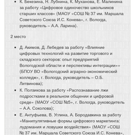
К. Бекезина, Н. Лубнина, К. Муханова, Е. Малинина
за работу «Цифровое одиночество школьников
старших классов» (МАОУ «СОШ № 37 им. Маршала
Советского Союза И.С. Конева», г. Вологда,
руководитель – А.А. Ларина).
2 место
Д. Акимов, Д. Лебедев за работу «Влияние
цифровых технологий на развитие торгового и
складского секторов: опыт предприятий
Вологодской области и перспективы интеграции»»
(БПОУ ВО «Вологодский аграрно-экономический
колледж», г. Вологда, руководитель – О.Б.
Литвинова);
К. Ползикова за работу «Распознавание лжи
подростками в реальном общении и цифровой
среде» (МАОУ «СОШ №5», г. Вологда, руководитель
– А.А. Соколова);
Е. Антуфьева, В. Углина, А. Бородавкина за работу
«Манипулятивные формы цифрового маркетинга:
лудомания и ловушки воздействия» (МАОУ «СОШ
№ 37 им. Маршала Советского Союза И.С. Конева»,