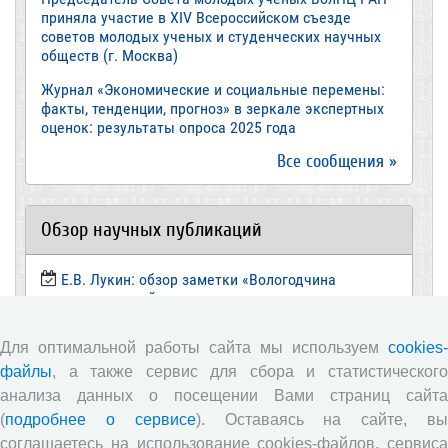
приняла участие в XIV Всероссийском съезде
советов молодых ученых и студенческих научных
обществ (г. Москва)
Журнал «Экономические и социальные перемены:
факты, тенденции, прогноз» в зеркале экспертных
оценок: результаты опроса 2025 года
Все сообщения »
Обзор научных публикаций
Е.В. Лукин: обзор заметки «Вологодчина
«взлетела» в рейтинге промышленного
производства», газета «Красный север», № 74, 11
июля, 2018 г.
Для оптимальной работы сайта мы используем
cookies-
Экспертное мнение А.И. Поваровой: обзор
файлы
, а также сервис для сбора и статистического
статьи «Регионам хватит денег», газета «Известия»,
анализа данных о посещении Вами страниц сайта
№88, 2018 г.
(
подробнее о сервисе
). Оставаясь на сайте, в
В.Н. Барсуков: обзор статьи «Повышение
соглашаетесь на использование cookies-файлов, сервиса