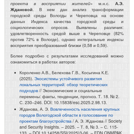
проекта в восприятии жителей
» м.н.с.
А.Э.
Ждановой
. В нем дан анализ трансформации
городской среды Вологды и Череповца на основе
данных Индекса качества городской среды и
социологических опросов. Выявлены различия:
удовлетворенность средой выше в Череповце (82%
против 72% в Вологде), однако интегральные индексы
восприятия преобразований близки (0,58 и 0,59).
Более подробно с результатами исследований можно
ознакомиться в работах авторов:
Короленко А.В., Белехова Г.В., Косыгина К.Е.
(2025).
Экосистемы устойчивого развития
локальных территорий: обзор теоретических
подходов
// Экономические и социальные
перемены: факты, тенденции, прогноз. Т. 18. № 2.
С. 230–246. DOI: 10.15838/esc.2025.2.98.13.
Жданова, А. Э.
Вовлеченность населения крупных
городов Вологодской области в голосование по
проектам благоустройства
/ А. Э. Жданова // Society
and Security Insights. – 2025. – Т. 8, № 3. – С. 115-
133. – DOI 10.14258/SSI(2025)3-06. – EDN QNMPAK.