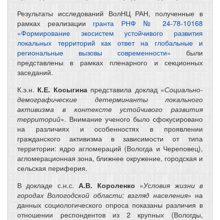
Результаты исследований ВолНЦ РАН, полученные в
рамках реализации
гранта РНФ № 24-78-10168
«Формирование экосистем устойчивого развития
локальных территорий как ответ на глобальные и
региональные вызовы современности»
были
представлены в рамках пленарного и секционных
заседаний.
К.э.н.
К.Е. Косыгина
представила доклад «
Социально-
демографические детерминанты локального
активизма в контексте устойчивого развития
территорий
». Внимание ученого было сфокусировано
на различиях и особенностях в проявлении
гражданского активизма в зависимости от типа
территории: ядро агломераций (Вологда и Череповец),
агломерационная зона, ближнее окружение, городская и
сельская периферия.
В докладе с.н.с.
А.В. Короленко
«
Условия жизни в
городах Вологодской области: взгляд населения
» на
данных социологического опроса показаны различия в
отношении респондентов из 2 крупных (Вологды,