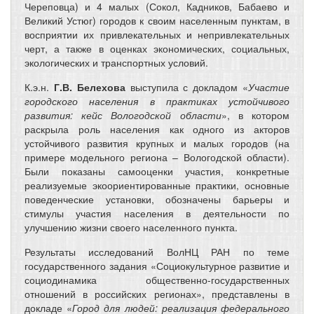
Череповца) и 4 малых (Сокол, Кадников, Бабаево и
Великий Устюг) городов к своим населенным пунктам, в
восприятии их привлекательных и непривлекательных
черт, а также в оценках экономических, социальных,
экологических и транспортных условий.
К.э.н.
Г.В. Белехова
выступила с докладом «
Участие
городского населения в практиках устойчивого
развития: кейс Вологодской области
», в котором
раскрыла роль населения как одного из акторов
устойчивого развития крупных и малых городов (на
примере модельного региона – Вологодской области).
Были показаны самооценки участия, конкретные
реализуемые экоориентированные практики, основные
поведенческие установки, обозначены барьеры и
стимулы участия населения в деятельности по
улучшению жизни своего населенного пункта.
Результаты исследований ВолНЦ РАН по теме
государственного задания «Социокультурное развитие и
социодинамика общественно-государственных
отношений в российских регионах», представлены в
докладе «
Город для людей: реализация федерального