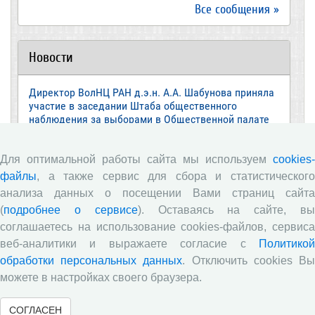
Все сообщения »
Новости
Директор ВолНЦ РАН д.э.н. А.А. Шабунова приняла
участие в заседании Штаба общественного
наблюдения за выборами в Общественной палате
Вологодской области
Опубликованы материалы X юбилейной
Для оптимальной работы сайта мы используем
cookies-
Всероссийской научно-практической конференции с
файлы
, а также сервис для сбора и статистического
международным участием «Стратегия и тактика
анализа данных о посещении Вами страниц сайта
реализации социально-экономических реформ:
национальные приоритеты и проекты»,
(
подробнее о сервисе
). Оставаясь на сайте, в
приуроченной к 35-летию Центра
соглашаетесь на использование cookies-файлов, сервиса
веб-аналитики и выражаете согласие с
Политикой
Стратегия и тактика реализации социально-
экономических реформ: национальные приоритеты
обработки персональных данных
. Отключить cookies В
и проекты
можете в настройках своего браузера.
Опубликованы материалы XI Международной
СОГЛАСЕН
научно-практической интернет-конференции