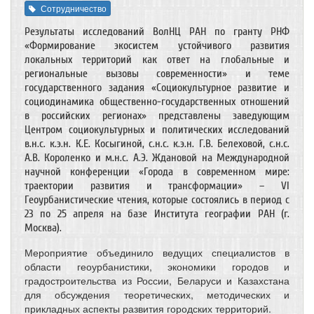
Сотрудничество
Результаты исследований ВолНЦ РАН по гранту РНФ
«Формирование экосистем устойчивого развития
локальных территорий как ответ на глобальные и
региональные вызовы современности» и теме
государственного задания «Социокультурное развитие и
социодинамика общественно-государственных отношений
в российских регионах» представлены заведующим
Центром социокультурных и политических исследований
в.н.с. к.э.н. К.Е. Косыгиной, с.н.с. к.э.н. Г.В. Белеховой, с.н.с.
А.В. Короленко и м.н.с. А.Э. Ждановой на Международной
научной конференции «Города в современном мире:
траектории развития и трансформации» – VI
Геоурбанистические чтения, которые состоялись в период с
23 по 25 апреля на базе Института географии РАН (г.
Москва).
Мероприятие объединило ведущих специалистов в
области геоурбанистики, экономики городов и
градостроительства из России, Беларуси и Казахстана
для обсуждения теоретических, методических и
прикладных аспекты развития городских территорий.