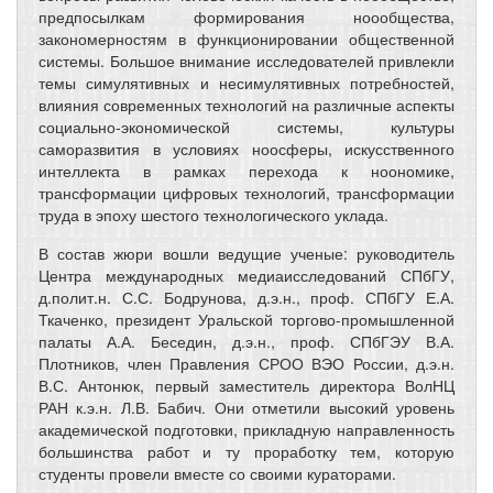
предпосылкам формирования ноообщества,
закономерностям в функционировании общественной
системы. Большое внимание исследователей привлекли
темы симулятивных и несимулятивных потребностей,
влияния современных технологий на различные аспекты
социально-экономической системы, культуры
саморазвития в условиях ноосферы, искусственного
интеллекта в рамках перехода к ноономике,
трансформации цифровых технологий, трансформации
труда в эпоху шестого технологического уклада.
В состав жюри вошли ведущие ученые: руководитель
Центра международных медиаисследований СПбГУ,
д.полит.н. С.С. Бодрунова, д.э.н., проф. СПбГУ Е.А.
Ткаченко, президент Уральской торгово-промышленной
палаты А.А. Беседин, д.э.н., проф. СПбГЭУ В.А.
Плотников, член Правления СРОО ВЭО России, д.э.н.
В.С. Антонюк, первый заместитель директора ВолНЦ
РАН к.э.н. Л.В. Бабич. Они отметили высокий уровень
академической подготовки, прикладную направленность
большинства работ и ту проработку тем, которую
студенты провели вместе со своими кураторами.