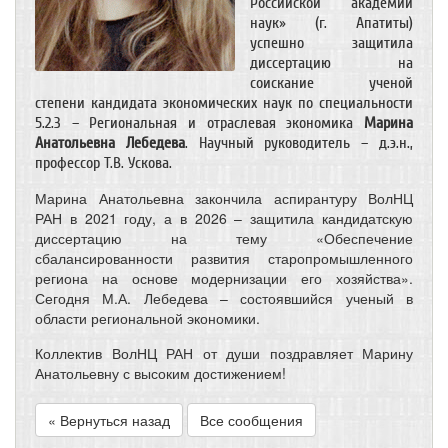
Российской академии
наук» (г. Апатиты)
успешно защитила
диссертацию на
соискание ученой
степени кандидата экономических наук по специальности
5.2.3 – Региональная и отраслевая экономика
Марина
Анатольевна Лебедева
. Научный руководитель – д.э.н.,
профессор Т.В. Ускова.
Марина Анатольевна закончила аспирантуру ВолНЦ
РАН в 2021 году, а в 2026 – защитила кандидатскую
диссертацию на тему «Обеспечение
сбалансированности развития старопромышленного
региона на основе модернизации его хозяйства».
Сегодня М.А. Лебедева – состоявшийся ученый в
области региональной экономики.
Коллектив ВолНЦ РАН от души поздравляет Марину
Анатольевну с высоким достижением!
« Вернуться назад
Все сообщения