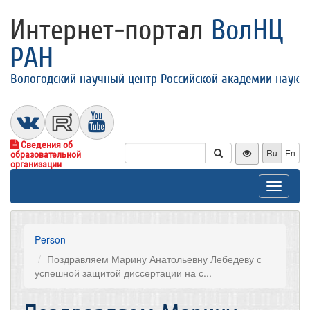
Интернет-портал
ВолНЦ
РАН
Вологодский научный центр Российской академии наук
Сведения об
Ru
En
образовательной
организации
Toggle
navigat
Person
Поздравляем Марину Анатольевну Лебедеву с
успешной защитой диссертации на с...