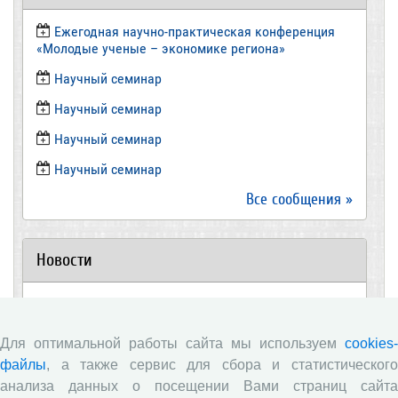
Ежегодная научно-практическая конференция
«Молодые ученые – экономике региона»
​Научный семинар
​Научный семинар
Научный семинар
​Научный семинар
Все сообщения »
Новости
Директор ВолНЦ РАН д.э.н. А.А. Шабунова приняла
участие в заседании Штаба общественного
наблюдения за выборами в Общественной палате
Для оптимальной работы сайта мы используем
cookies-
Вологодской области
файлы
, а также сервис для сбора и статистического
Опубликованы материалы X юбилейной
анализа данных о посещении Вами страниц сайта