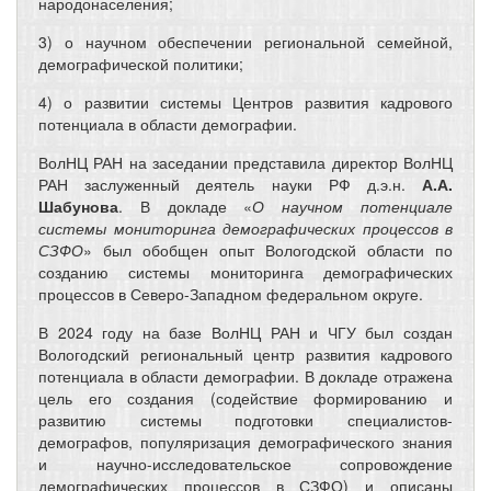
народонаселения;
3) о научном обеспечении региональной семейной,
демографической политики;
4) о развитии системы Центров развития кадрового
потенциала в области демографии.
ВолНЦ РАН на заседании представила директор ВолНЦ
РАН заслуженный деятель науки РФ д.э.н.
А.А.
Шабунова
. В докладе «
О научном потенциале
системы мониторинга демографических процессов в
СЗФО
» был обобщен опыт Вологодской области по
созданию системы мониторинга демографических
процессов в Северо-Западном федеральном округе.
В 2024 году на базе ВолНЦ РАН и ЧГУ был создан
Вологодский региональный центр развития кадрового
потенциала в области демографии. В докладе отражена
цель его создания (содействие формированию и
развитию системы подготовки специалистов-
демографов, популяризация демографического знания
и научно-исследовательское сопровождение
демографических процессов в СЗФО) и описаны