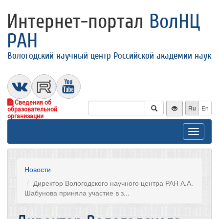
Интернет-портал
ВолНЦ
РАН
Вологодский научный центр Российской академии наук
Сведения об
Ru
En
образовательной
организации
Toggle
navigat
Новости
Директор Вологодского научного центра РАН А.А.
Шабунова приняла участие в з...