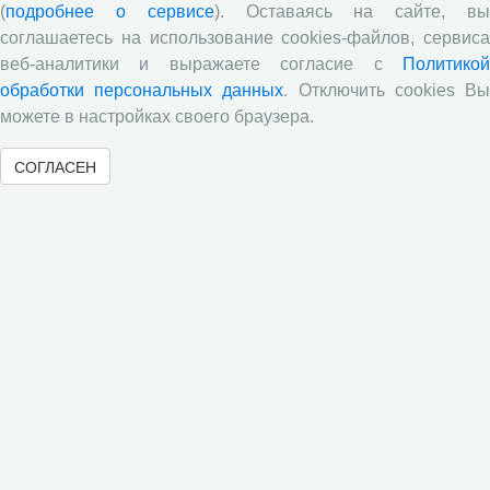
Всероссийской научно-практической конференции с
(
подробнее о сервисе
). Оставаясь на сайте, в
международным участием «Стратегия и тактика
соглашаетесь на использование cookies-файлов, сервиса
реализации социально-экономических реформ:
веб-аналитики и выражаете согласие с
Политикой
национальные приоритеты и проекты»,
приуроченной к 35-летию Центра
обработки персональных данных
. Отключить cookies В
можете в настройках своего браузера.
Стратегия и тактика реализации социально-
экономических реформ: национальные приоритеты
СОГЛАСЕН
и проекты
Опубликованы материалы XI Международной
научно-практической интернет-конференции
«Глобальные вызовы и региональное развитие в
зеркале социологических измерений»
Глобальные вызовы и региональное развитие в
зеркале социологических измерений
Все сообщения »
Обзор научных публикаций