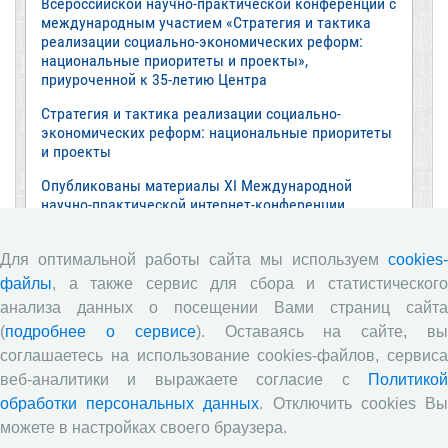
Всероссийской научно-практической конференции с
международным участием «Стратегия и тактика
реализации социально-экономических реформ:
национальные приоритеты и проекты»,
приуроченной к 35-летию Центра
Стратегия и тактика реализации социально-
экономических реформ: национальные приоритеты
и проекты
Опубликованы материалы XI Международной
научно-практической интернет-конференции
«Глобальные вызовы и региональное развитие в
зеркале социологических измерений»
Для оптимальной работы сайта мы используем
cookies-
Глобальные вызовы и региональное развитие в
файлы
, а также сервис для сбора и статистического
зеркале социологических измерений
анализа данных о посещении Вами страниц сайта
Все сообщения »
(
подробнее о сервисе
). Оставаясь на сайте, в
соглашаетесь на использование cookies-файлов, сервиса
веб-аналитики и выражаете согласие с
Политикой
Обзор научных публикаций
обработки персональных данных
. Отключить cookies В
можете в настройках своего браузера.
Е.В. Лукин: обзор заметки «Вологодчина