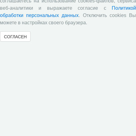
В.Н. Барсуков: обзор статьи «Повышение
соглашаетесь на использование cookies-файлов, сервиса
пенсионного возраста: позитивные эффекты и
веб-аналитики и выражаете согласие с
Политикой
вероятные риски», журнал «Экономическая
обработки персональных данных
. Отключить cookies В
политика» №1, 2018 г.
можете в настройках своего браузера.
С.А. Кожевников: обзор статьи А. Лабыкина
«Агро 24» переводит пищевую цепочку в онлайн»,
СОГЛАСЕН
журнал «Эксперт», №8, 2018 г.
Молочный парадокс
Все сообщения »
© 2000-2026 Вологодский научный центр Российской
академии наук
Контент доступен под лицензией
Creative Commons Attribution-
NonCommercial-NoDerivatives 4.0 International License
Метаданные издания можно просматривать, скачивать, копировать и
распространять без дополнительного разрешения