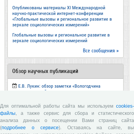
Опубликованы материалы XI Международной
научно-практической интернет-конференции
«Глобальные вызовы и региональное развитие в
зеркале социологических измерений»
Глобальные вызовы и региональное развитие в
зеркале социологических измерений
Все сообщения »
Обзор научных публикаций
Е.В. Лукин: обзор заметки «Вологодчина
«взлетела» в рейтинге промышленного
производства», газета «Красный север», № 74, 11
июля, 2018 г.
Для оптимальной работы сайта мы используем
cookies-
Экспертное мнение А.И. Поваровой: обзор
файлы
, а также сервис для сбора и статистического
статьи «Регионам хватит денег», газета «Известия»,
анализа данных о посещении Вами страниц сайта
№88, 2018 г.
(
подробнее о сервисе
). Оставаясь на сайте, в