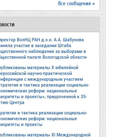
Все сообщения »
овости
иректор ВолНЦ РАН д.э.н. А.А. Шабунова
риняла участие в заседании Штаба
бщественного наблюдения за выборами в
бщественной палате Вологодской области
публикованы материалы X юбилейной
сероссийской научно-практической
онференции с международным участием
тратегия и тактика реализации социально-
кономических реформ: национальные
иоритеты и проекты», приуроченной к 35-
етию Центра
ратегия и тактика реализации социально-
кономических реформ: национальные
риоритеты и проекты
публикованы материалы XI Международной