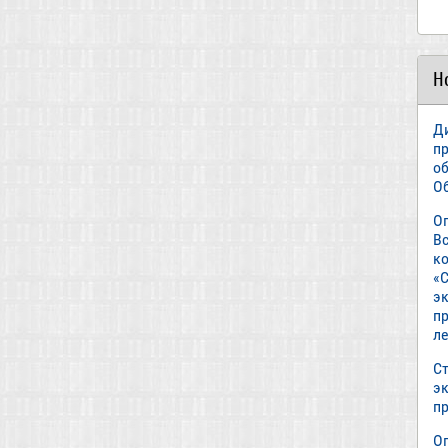
Н
Д
п
о
О
О
В
к
«С
э
пр
л
Ст
э
п
О