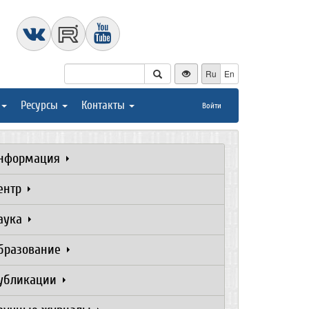
Ru
En
Ресурсы
Контакты
Войти
нформация
ентр
аука
бразование
убликации