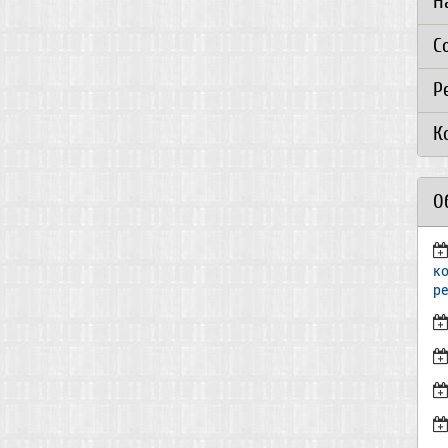
Н
С
Р
К
О
к
р