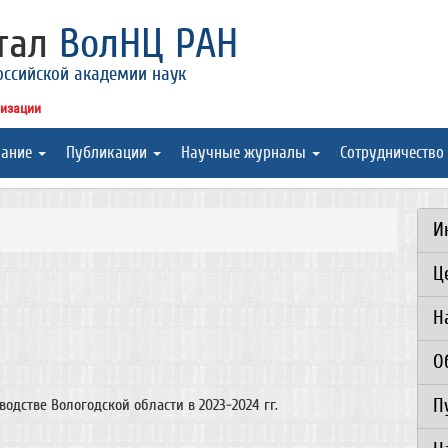
ртал
ВолНЦ РАН
оссийской академии наук
низации
вание
Публикации
Научные журналы
Сотрудничество
И
Ц
Н
О
П
дстве Вологодской области в 2023-2024 гг.