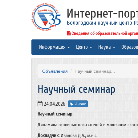
Интернет-по
Вологодский научный центр Р
Сведения об образовательной орга
Информация
Центр
Наука
Образо
Объявления
​Научный семинар...
​Научный семинар
24.04.2026
Анонс
Научный семинар
Динамика основных показателей в молочном скотово
Докладчик:
Иванова Д.А., м.н.с.