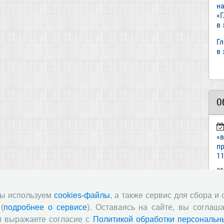
н
«
в
Г
в
О
«
пр
11
ст
«И
мы используем
cookies-файлы
, а также сервис для сбора и
(
подробнее о сервисе
). Оставаясь на сайте, вы соглаша
п
и выражаете согласие с
Политикой обработки персональн