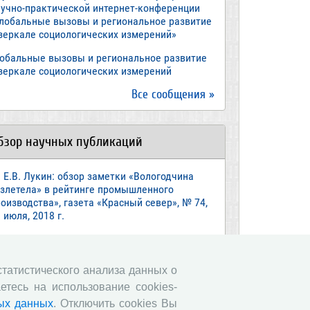
аучно-практической интернет-конференции
Глобальные вызовы и региональное развитие
 зеркале социологических измерений»
лобальные вызовы и региональное развитие
 зеркале социологических измерений
Все сообщения »
бзор научных публикаций
Е.В. Лукин: обзор заметки «Вологодчина
взлетела» в рейтинге промышленного
оизводства», газета «Красный север», № 74,
 июля, 2018 г.
Экспертное мнение А.И. Поваровой: обзор
атьи «Регионам хватит денег», газета
звестия», №88, 2018 г.
 статистического анализа данных о
етесь на использование cookies-
В.Н. Барсуков: обзор статьи «Повышение
енсионного возраста: позитивные эффекты и
ых данных
. Отключить cookies Вы