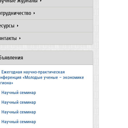
аучные журналы
отрудничество
есурсы
онтакты
бъявления
Ежегодная научно-практическая
онференция «Молодые ученые – экономике
егиона»
​Научный семинар
​Научный семинар
Научный семинар
​Научный семинар