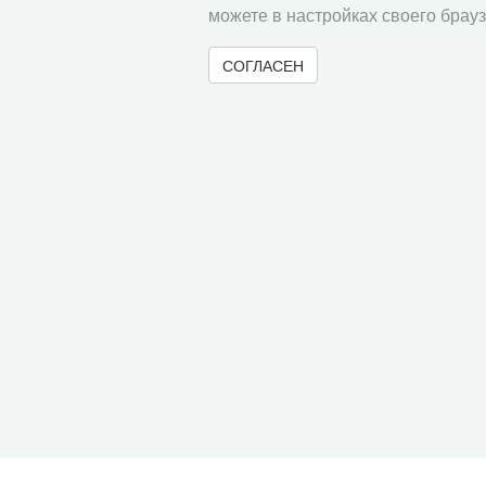
можете в настройках своего брауз
СОГЛАСЕН
© 2000-2026 Вологодский научный центр Российско
Контент доступен под лицензией
Creative Commons 
Метаданные издания можно просматривать, скачивать, копировать