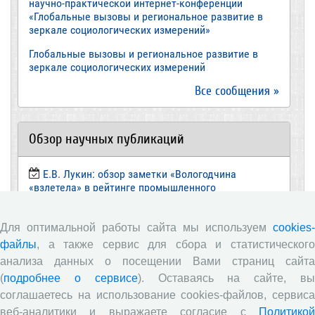
научно-практической интернет-конференции
«Глобальные вызовы и региональное развитие в
зеркале социологических измерений»
Глобальные вызовы и региональное развитие в
зеркале социологических измерений
Все сообщения »
Обзор научных публикаций
Е.В. Лукин: обзор заметки «Вологодчина
«взлетела» в рейтинге промышленного
производства», газета «Красный север», № 74, 11
июля, 2018 г.
Для оптимальной работы сайта мы используем
cookies-
Экспертное мнение А.И. Поваровой: обзор
файлы
, а также сервис для сбора и статистического
статьи «Регионам хватит денег», газета «Известия»,
анализа данных о посещении Вами страниц сайта
№88, 2018 г.
(
подробнее о сервисе
). Оставаясь на сайте, в
В.Н. Барсуков: обзор статьи «Повышение
соглашаетесь на использование cookies-файлов, сервиса
пенсионного возраста: позитивные эффекты и
веб-аналитики и выражаете согласие с
Политикой