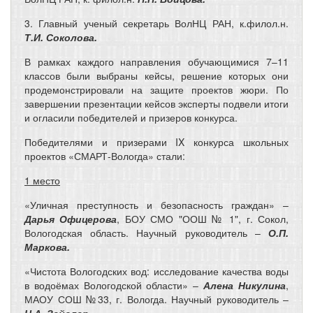
3. Главный ученый секретарь ВолНЦ РАН, к.филол.н.
Т.И. Соколова.
В рамках каждого направления обучающимися 7–11
классов были выбраны кейсы, решение которых они
продемонстрировали на защите проектов жюри. По
завершении презентации кейсов эксперты подвели итоги
и огласили победителей и призеров конкурса.
Победителями и призерами IX конкурса школьных
проектов «СМАРТ-Вологда» стали:
1 место
«Уличная преступность и безопасность граждан» –
Дарья Офицерова
, БОУ СМО "ООШ № 1", г. Сокол,
Вологодская область. Научный руководитель –
О.П.
Маркова.
«Чистота Вологодских вод: исследование качества воды
в водоёмах Вологодской области» –
Алена Никулина
,
МАОУ СОШ №33, г. Вологда. Научный руководитель –
Н.А. Зейслер.