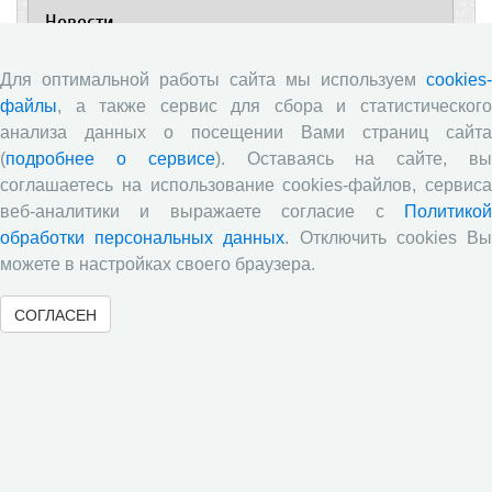
Новости
Директор ВолНЦ РАН д.э.н. А.А. Шабунова приняла
Для оптимальной работы сайта мы используем
cookies-
участие в заседании Штаба общественного
файлы
, а также сервис для сбора и статистического
наблюдения за выборами в Общественной палате
анализа данных о посещении Вами страниц сайта
Вологодской области
(
подробнее о сервисе
). Оставаясь на сайте, в
Опубликованы материалы X юбилейной
соглашаетесь на использование cookies-файлов, сервиса
Всероссийской научно-практической конференции с
веб-аналитики и выражаете согласие с
Политикой
международным участием «Стратегия и тактика
обработки персональных данных
. Отключить cookies В
реализации социально-экономических реформ:
национальные приоритеты и проекты»,
можете в настройках своего браузера.
приуроченной к 35-летию Центра
СОГЛАСЕН
Стратегия и тактика реализации социально-
экономических реформ: национальные приоритеты
и проекты
Опубликованы материалы XI Международной
научно-практической интернет-конференции
«Глобальные вызовы и региональное развитие в
зеркале социологических измерений»