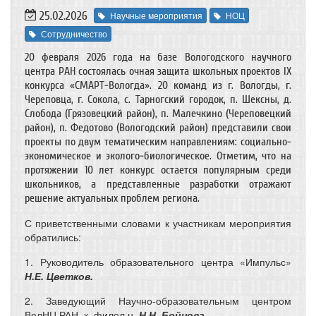
25.02.2026
Научные мероприятия
НОЦ
Сотрудничество
20 февраля 2026 года на базе Вологодского научного
центра РАН состоялась очная защита школьных проектов IX
конкурса «СМАРТ-Вологда». 20 команд из г. Вологды, г.
Череповца, г. Сокола, с. Тарногский городок, п. Шексны, д.
Слобода (Грязовецкий район), п. Малечкино (Череповецкий
район), п. Федотово (Вологодский район) представили свои
проекты по двум тематическим направлениям: социально-
экономическое и эколого-биологическое. Отметим, что на
протяжении 10 лет конкурс остается популярным среди
школьников, а представленные разработки отражают
решение актуальных проблем региона.
С приветственными словами к участникам мероприятия
обратились:
1. Руководитель образовательного центра «Импульс»
Н.Е. Цветков.
2. Заведующий Научно-образовательным центром
ВолНЦ РАН, к. филол.н.
Н.Н. Бойцова.