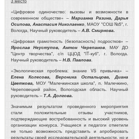
3 место
«Цифровое одиночество: вызовы и возможности в
современном обществе» –
Марианна Разина, Дарья
Осипова, Анастасия Николаенко
, МАОУ "СОШ №5", г.
Вологда, Научный руководитель –
А.В. Смирнова.
«Цифровая грамотность (безопасность) подростков» –
Ярослав Неуступов, Антон Черепанов
, МАУ ДО
"Центр творчества", с/п ЦЦОД "IT-куб", г. Вологда.
Научный руководитель –
Н.В. Павлова
.
«Экологическая проблема: знание VS привычка» –
Елена Колесова, Вероника Остальцова, Диана
Цветкова,
МОУ "Малечкинская школа", п. Малечкино,
Череповецкий район, Вологодская область. Научный
руководитель –
Т.А. Долгова.
Значимым результатом проведенного мероприятия
стали положительные отзывы участников,
подтверждающие востребованность и высокий уровень
организации конкурса. Учащиеся и педагоги отметили
не только возможность представить и апробировать
результаты своей исследовательской деятельности, но и