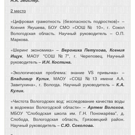
2 место
«Цифровая грамотность (безопасность подростков)» –
Ксения Якушева, БОУ СМО «ООШ № 10», г. Сокол
Вологодская область. Научный руководитель – О.П.
Маркова.
«Шеринг экономика» –
Вероника Петухова, Ксения
Ищук
, МАОУ "СОШ №7", г. Череповец. Научный
руководитель –
И.Н. Костина.
«Экологическая проблема: знание VS привычка» –
Владимир Кулик
, МАОУ «СОШ №13 имени А.А.
Завитухина», г. Вологда. Научный руководитель –
К.А.
Кулик.
«Чистота Вологодских вод: исследование качества воды
в водоемах Вологодской области» –
Артем Волохов
,
МБОУ "Слободская школа им. Г.Н. Пономарёва", д.
Слобода, Вологодская область, Грязовецкий район.
Научный руководитель –
С.Ю. Соколова.