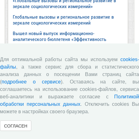
«Глобальные вызовы и региональное развитие в
зеркале социологических измерений»
Глобальные вызовы и региональное развитие в
зеркале социологических измерений
Вышел новый выпуск информационно-
аналитического бюллетеня «Эффективность
государственного управления в оценках
населения», посвященный результатам
социологического опроса жителей Вологодской
Для оптимальной работы сайта мы используем
cookies-
области в июне 2026 года
файлы
, а также сервис для сбора и статистического
Развитие академической науки в регионе: круглый
анализа данных о посещении Вами страниц сайта
стол с участием представителей Санкт‑Петербурга
(
подробнее о сервисе
). Оставаясь на сайте, в
и Вологодской области
соглашаетесь на использование cookies-файлов, сервиса
ВолНЦ РАН традиционно принял участие в
веб-аналитики и выражаете согласие с
Политикой
очередной сессии Российско-французского
обработки персональных данных
. Отключить cookies В
научного семинара (г. Москва, ИНП РАН)
можете в настройках своего браузера.
Все сообщения »
СОГЛАСЕН