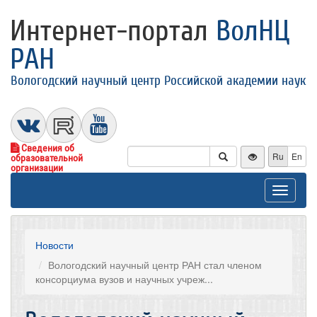
Интернет-портал
ВолНЦ
РАН
Вологодский научный центр Российской академии наук
Сведения об
Ru
En
образовательной
организации
Toggle
navigat
Новости
Вологодский научный центр РАН стал членом
консорциума вузов и научных учреж...