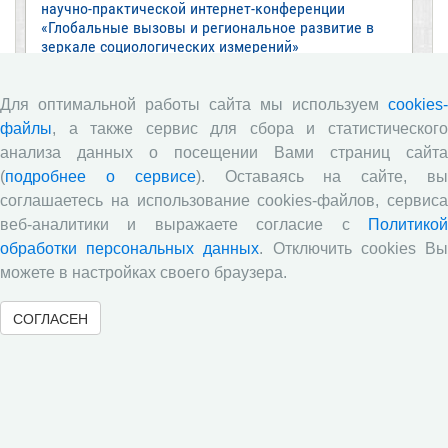
научно-практической интернет-конференции
«Глобальные вызовы и региональное развитие в
зеркале социологических измерений»
Глобальные вызовы и региональное развитие в
зеркале социологических измерений
Для оптимальной работы сайта мы используем
cookies-
файлы
, а также сервис для сбора и статистического
Вышел новый выпуск информационно-
аналитического бюллетеня «Эффективность
анализа данных о посещении Вами страниц сайта
государственного управления в оценках
(
подробнее о сервисе
). Оставаясь на сайте, в
населения», посвященный результатам
соглашаетесь на использование cookies-файлов, сервиса
социологического опроса жителей Вологодской
веб-аналитики и выражаете согласие с
Политикой
области в июне 2026 года
обработки персональных данных
. Отключить cookies В
Развитие академической науки в регионе: круглый
можете в настройках своего браузера.
стол с участием представителей Санкт‑Петербурга
и Вологодской области
СОГЛАСЕН
ВолНЦ РАН традиционно принял участие в
очередной сессии Российско-французского
научного семинара (г. Москва, ИНП РАН)
Все сообщения »