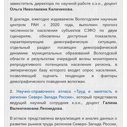
заместитель директора по научной работе к.э.н., доцент
Ольга Николаевна Калачикова
.
В докладе, ежегодно издаваемом Вологодским научным
центром РАН с 2020 года, выполнен прогноз
численности населения субъектов СЗФО по двум
сценариям, обновлены доступные показатели,
характеризующие демографическую ситуацию,
отдельный раздел посвящен демографической
динамике муниципальных образований Вологодской
области и результатам очередной волны мониторинга
репродуктивного потенциала населения региона, в
эмпирическую базу которого входит опрос населения,
позволяющий оценить тенденции и факторы
демографического поведения вологжан.
2.
Научно-справочного атласа «Труд и занятость в
регионах Северо-Запада России»
, который представила
ведущий научный сотрудник к.э.н., доцент
Галина
Валентиновна Леонидова
.
В атласе представлена визуализация и анализ данных о
развитии рынков труда регионов Северо-Запада России,