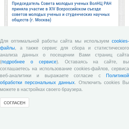
Председатель Совета молодых ученых ВолНЦ РАН
приняла участие в XIV Всероссийском съезде
советов молодых ученых и студенческих научных
обществ (г. Москва)
Журнал «Экономические и социальные перемены:
факты, тенденции, прогноз» в зеркале экспертных
оценок: результаты опроса 2025 года
Для оптимальной работы сайта мы используем
cookies-
файлы
, а также сервис для сбора и статистического
Все сообщения »
анализа данных о посещении Вами страниц сайта
(
подробнее о сервисе
). Оставаясь на сайте, в
соглашаетесь на использование cookies-файлов, сервиса
Обзор научных публикаций
веб-аналитики и выражаете согласие с
Политикой
обработки персональных данных
. Отключить cookies В
Е.В. Лукин: обзор заметки «Вологодчина
можете в настройках своего браузера.
«взлетела» в рейтинге промышленного
производства», газета «Красный север», № 74, 11
июля, 2018 г.
СОГЛАСЕН
Экспертное мнение А.И. Поваровой: обзор
статьи «Регионам хватит денег», газета «Известия»,
№88, 2018 г.