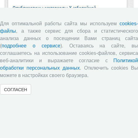
Опубликованы материалы X юбилейной
Всероссийской научно-практической конференции с
международным участием «Стратегия и тактика
Для оптимальной работы сайта мы используем
cookies-
реализации социально-экономических реформ:
файлы
, а также сервис для сбора и статистического
национальные приоритеты и проекты»,
приуроченной к 35-летию Центра
анализа данных о посещении Вами страниц сайта
(
подробнее о сервисе
). Оставаясь на сайте, в
Стратегия и тактика реализации социально-
соглашаетесь на использование cookies-файлов, сервиса
экономических реформ: национальные приоритеты
и проекты
веб-аналитики и выражаете согласие с
Политикой
обработки персональных данных
. Отключить cookies В
Опубликованы материалы XI Международной
можете в настройках своего браузера.
научно-практической интернет-конференции
«Глобальные вызовы и региональное развитие в
зеркале социологических измерений»
СОГЛАСЕН
Глобальные вызовы и региональное развитие в
зеркале социологических измерений
Все сообщения »
Обзор научных публикаций