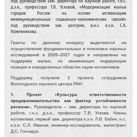
под руководством зам. директора по научной работе, г.н.с.
д.э.н., профессора Т.В. Усковой, «Модернизация малых
городов России на основе активизации
межмуниципальных социально-экономических связей»
под руководством зав. центром, в.н.с. к.э.н. С.А.
Кожевникова.
Гранты по данному конкурсу выделяются на
осуществление фундаментальных и поисковых научных
исследований в 2026–2027 годах и направлены на
поддержку малых, но занимающих лидирующие
позиции в определенных областях науки коллективов.
Поддержку получили 2 проекта сотрудников
Вологодского научного центра РАН:
1. Проект «Культура ответственности
предпринимательства как фактор устойчивости
региона».
Руководитель – зам. директора по научной
работе, г.н.с. д.э.н., профессор Т.В. Ускова. Члены
коллектива: первый зам. директора к.э.н. Л.В. Бабич, н.с.
к.э.н. С.Л. Иванов, инженер-исследователь, магистрант
Д.С. Гончарук.